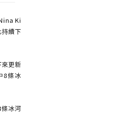
na Ki
化持續下
下來更新
中8條冰
8條冰河