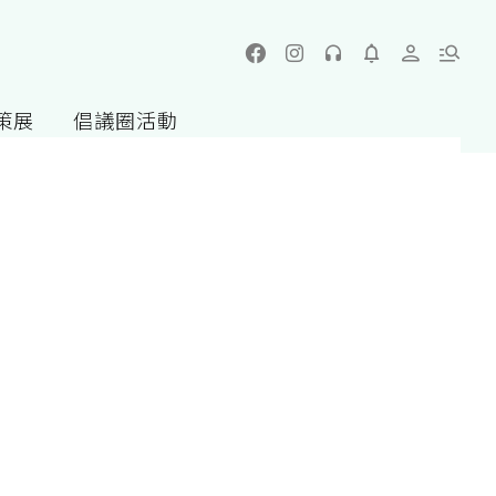
策展
倡議圈活動