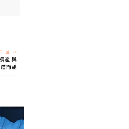
下一篇
→
擴產 與
背道而馳