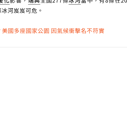
暖化
影響，
瑞典
全國277條
冰河
當中，有8條在20
條冰河岌岌可危。
？美國多座國家公園 因氣候衝擊名不符實