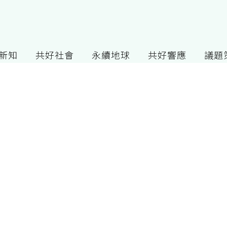
G新知
共好社會
永續地球
共好響應
議題