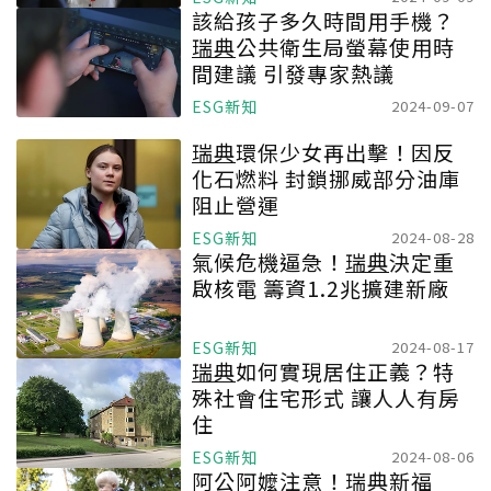
該給孩子多久時間用手機？
瑞典
公共衛生局螢幕使用時
間建議 引發專家熱議
ESG新知
2024-09-07
瑞典
環保少女再出擊！因反
化石燃料 封鎖挪威部分油庫
阻止營運
ESG新知
2024-08-28
氣候危機逼急！
瑞典
決定重
啟核電 籌資1.2兆擴建新廠
ESG新知
2024-08-17
瑞典
如何實現居住正義？特
殊社會住宅形式 讓人人有房
住
ESG新知
2024-08-06
阿公阿嬤注意！
瑞典
新福