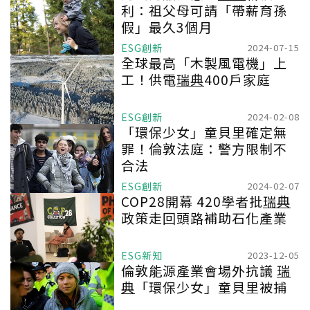
利：祖父母可請「帶薪育孫
假」最久3個月
ESG創新
2024-07-15
全球最高「木製風電機」上
工！供電
瑞典
400戶家庭
ESG創新
2024-02-08
「環保少女」童貝里確定無
罪！倫敦法庭：警方限制不
合法
ESG創新
2024-02-07
COP28開幕 420學者批
瑞典
政策走回頭路補助石化產業
ESG新知
2023-12-05
倫敦能源產業會場外抗議
瑞
典
「環保少女」童貝里被捕