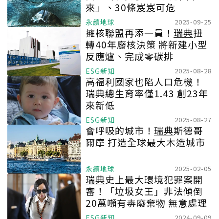
來」、30條岌岌可危
永續地球
2025-09-25
擁核聯盟再添一員！
瑞典
扭
轉40年廢核決策 將新建小型
反應爐、完成零碳排
ESG新知
2025-08-28
高福利國家也陷人口危機！
瑞典
總生育率僅1.43 創23年
來新低
ESG新知
2025-08-27
會呼吸的城市！
瑞典
斯德哥
爾摩 打造全球最大木造城市
永續地球
2025-02-05
瑞典
史上最大環境犯罪案開
審！「垃圾女王」非法傾倒
20萬噸有毒廢棄物 無意處理
ESG新知
2024-09-09