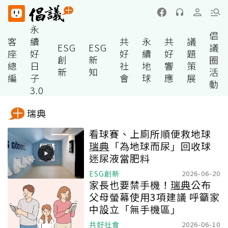
永
倡
客
續
共
永
共
議
ESG
ESG
議
座
好
好
續
好
題
創
新
圈
總
日
社
地
響
策
新
知
活
編
子
會
球
應
展
動
3.0
瑞典
看球賽、上廁所順便救地球
瑞典
「為地球而尿」回收球
迷尿液當肥料
ESG創新
2026-06-20
家長也要禁手機！
瑞典
公布
父母螢幕使用3項建議 呼籲家
中設立「無手機區」
共好社會
2026-06-10