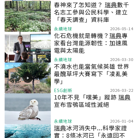
春神來了怎知道？
瑞典
數千
名志工參與公民科學、建立
「春天調查」資料庫
永續地球
2026-05-14
化石危機就是轉機？
瑞典
專
家看台灣能源韌性：加速風
電與太陽能
永續地球
2026-03-30
不澆水也能當氣候英雄 世界
最醜草坪大賽寫下「凌亂美
學」
ESG創新
2026-03-22
10年不見「嘿美」蹤跡
瑞典
宣布雪鴞區域性滅絕
永續地球
2026-01-04
瑞典
冰河消失中...科學家證
實：8條冰河已「永遠回不