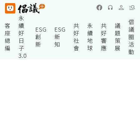
永
倡
客
續
共
永
共
議
ESG
ESG
議
座
好
好
續
好
題
創
新
圈
總
日
社
地
響
策
新
知
活
編
子
會
球
應
展
動
3.0