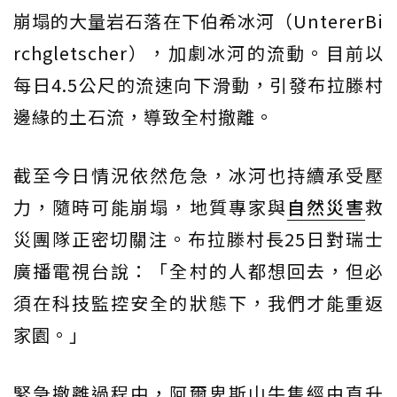
崩塌的大量岩石落在下伯希冰河（UntererBi
rchgletscher），加劇冰河的流動。目前以
每日4.5公尺的流速向下滑動，引發布拉滕村
邊緣的土石流，導致全村撤離。
截至今日情況依然危急，冰河也持續承受壓
力，隨時可能崩塌，地質專家與
自然災害
救
災團隊正密切關注。布拉滕村長25日對瑞士
廣播電視台說：「全村的人都想回去，但必
須在科技監控安全的狀態下，我們才能重返
家園。」
緊急撤離過程中，阿爾卑斯山牛隻經由直升