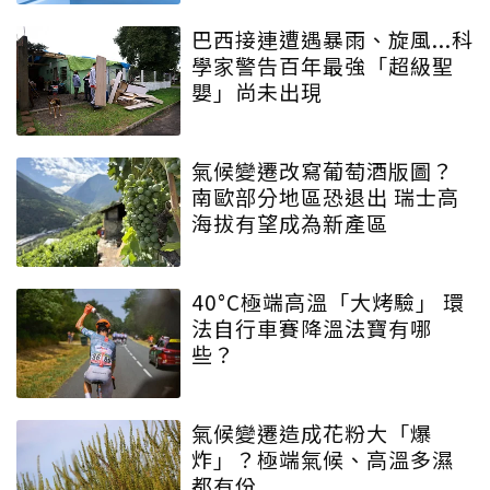
巴西接連遭遇暴雨、旋風...科
學家警告百年最強「超級聖
嬰」尚未出現
氣候變遷改寫葡萄酒版圖？
南歐部分地區恐退出 瑞士高
海拔有望成為新產區
40°C極端高溫「大烤驗」 環
法自行車賽降溫法寶有哪
些？
氣候變遷造成花粉大「爆
炸」？極端氣候、高溫多濕
都有份