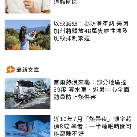
道難關閉
以蚊滅蚊！為防登革熱 美國
加州將釋放48萬隻雄性埃及
斑蚊抑制繁殖
最新文章
首爾熱浪來襲：部分地區達
39度 灑水車、避暑中心全面
動員防止熱傷害
近10年7月「熱帶夜」頻率超
過8成 學者：一半睡眠時間可
能都睡不好