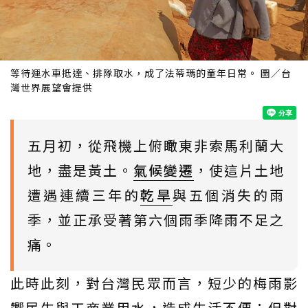
等待運水車抵達、排隊取水，成了法蒂瑪的童年日常。 圖／台
灣世界展望會提供
五月初，從飛機上俯瞰東非索馬利蘭大
地，盡是黃土。
氣候變遷
，使這片土地
遭遇連續三年的
乾旱
與五個消失的雨
季，並正承受著第六個雨季降雨不足之
痛。
此時此刻，對台灣民眾而言，短少的梅雨影
響民生與工商業用水，造成生活不便；但對