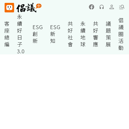
永
倡
客
續
共
永
共
議
ESG
ESG
議
座
好
好
續
好
題
創
新
圈
總
日
社
地
響
策
新
知
活
編
子
會
球
應
展
動
3.0