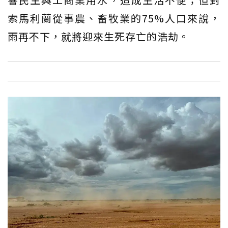
索馬利蘭從事農、畜牧業的75%人口來說，
雨再不下，就將迎來生死存亡的浩劫。