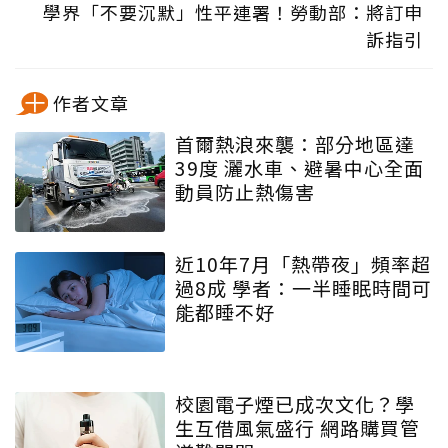
學界「不要沉默」性平連署！勞動部：將訂申
訴指引
作者文章
首爾熱浪來襲：部分地區達
39度 灑水車、避暑中心全面
動員防止熱傷害
近10年7月「熱帶夜」頻率超
過8成 學者：一半睡眠時間可
能都睡不好
校園電子煙已成次文化？學
生互借風氣盛行 網路購買管