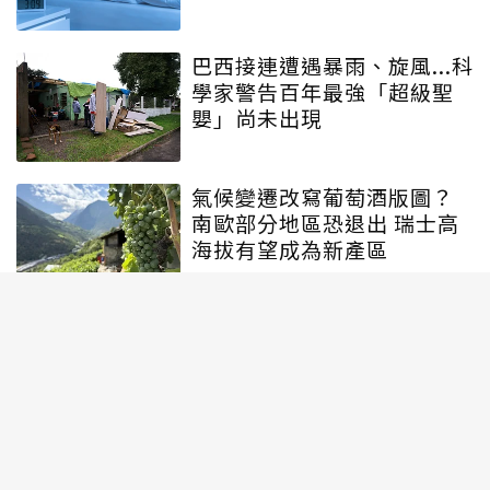
巴西接連遭遇暴雨、旋風...科
學家警告百年最強「超級聖
嬰」尚未出現
氣候變遷改寫葡萄酒版圖？
南歐部分地區恐退出 瑞士高
海拔有望成為新產區
氣候變遷造成花粉大「爆
炸」？極端氣候、高溫多濕
都有份
揭開海洋熱浪「久燒不退」
之謎 中大研究發現跨洋接力