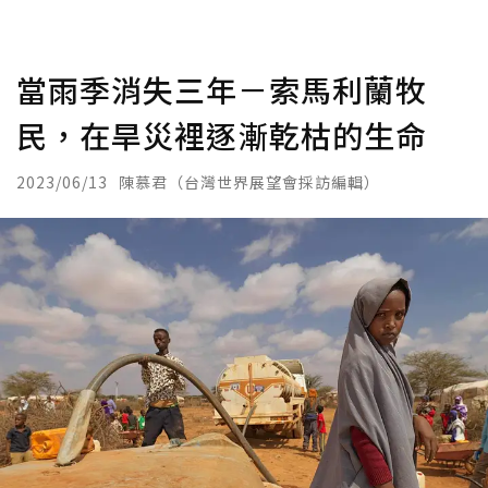
當雨季消失三年－索馬利蘭牧
民，在旱災裡逐漸乾枯的生命
2023/06/13
陳慕君（台灣世界展望會採訪編輯）