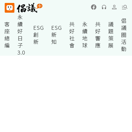
永
倡
客
續
共
永
共
議
ESG
ESG
議
座
好
好
續
好
題
創
新
圈
總
日
社
地
響
策
新
知
活
編
子
會
球
應
展
動
3.0