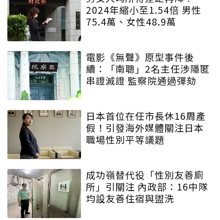
2024年縮小至1.54倍 男性
75.4萬、女性48.9萬
電影《無聲》原型事件後
續：「南聰」2名主任涉隱匿
串證滅證 監察院通過彈劾
日本首位在任市長休16周產
假！引發海外媒體關注日本
職場性別平等議題
成功嶺替代役「性別友善廁
所」引關注 內政部：16中隊
均設友善住宿與盥洗