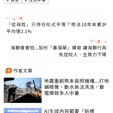
育兒
性別平等
←
上一篇
「從母姓」只停在形式平等？修法18年來累計
平均僅2.1%
下一篇
→
海獅會害怕...加州「毒藻華」爆發 讓海獅行為
失控咬人、生育力下降
作者文章
地震重創熊本長照機構...打地
鋪睡覺、斷水無法洗澡、斷
電導致多人中暑
AI生成內容都要「貼標