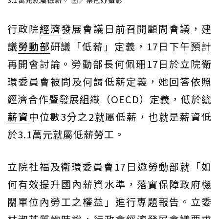
3.1萬元就屬低薪。 圖／葉冠妤攝影
行政院
經濟
發展會議日前召開顧問會議，建
議
勞動部
研議「低薪」定義，17日下午預計
再開會討論。勞動部長何佩珊17日於立院衛
環委員會被問及何謂低薪定義，她回答依照
經濟合作暨發展組織（OECD）定義，低於總
薪資
中位數3分之2就屬低薪，也就是薪資低
於3.1萬元就屬低薪勞工。
立院社福及衛環委員會17日邀勞動部就「如
何有效提升國內薪資水準，落實保障政府機
關單位內勞工之權益」進行專題報告。立委