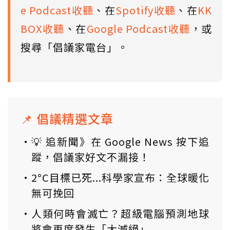
e Podcast收聽
、在
Spotify收聽
、在
KK
BOX收聽
、在
Google Podcast收聽
，或
搜尋「倡議家電台」。
📌 倡議精選文章
💡 追新聞》在 Google News 按下追
蹤，倡議家好文不漏接！
2°C目標已死...科學家宣布：全球暖化
無可挽回
人類何時會滅亡？超級電腦預測地球
將會再度發生「大滅絕」