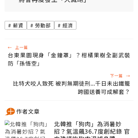
薪資
勞動部
經濟
←
上一篇
台東果園現身「金鐘罩」？柑橘果樹全副武裝
防「孫悟空」
下一篇
→
比特犬咬人致死 被判無期徒刑...千日未出鐵籠
跨國送養可成解套？
作者文章
北韓推「狗肉」為消暑妙
招？氣溫飆36.7度創紀錄 官