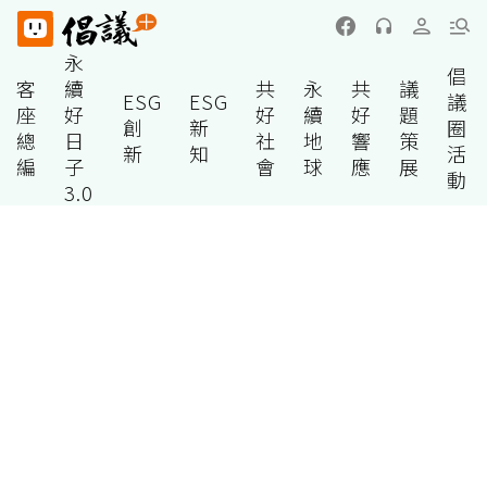
永
倡
客
續
共
永
共
議
ESG
ESG
議
座
好
好
續
好
題
創
新
圈
總
日
社
地
響
策
新
知
活
編
子
會
球
應
展
動
3.0