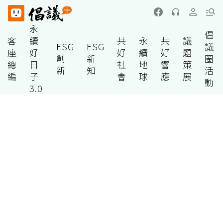
永
倡
客
續
共
永
共
議
ESG
ESG
議
座
好
好
續
好
題
創
新
圈
總
日
社
地
響
策
新
知
活
編
子
會
球
應
展
動
3.0