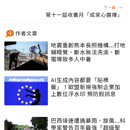
下一篇
→
第十一屆收養月「成家心選擇」
作者文章
地震重創熊本長照機構...打地
鋪睡覺、斷水無法洗澡、斷
電導致多人中暑
AI生成內容都要「貼標
籤」！歐盟新規強制企業加
上數位浮水印 預防假訊息
巴西接連遭遇暴雨、旋風...科
學家警告百年最強「超級聖