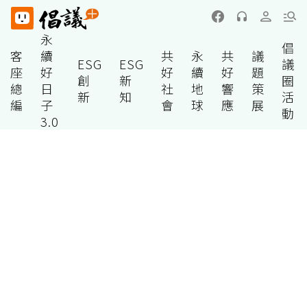
永
倡
客
續
共
永
共
議
ESG
ESG
議
座
好
好
續
好
題
創
新
圈
總
日
社
地
響
策
新
知
活
編
子
會
球
應
展
動
3.0