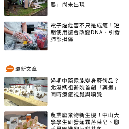
嬰」尚未出現
電子煙危害不只是成癮！短
期使用還會改變DNA、引發
肺部損傷
最新文章
過期中藥還能變身藝術品？
北港媽祖醫院首創「藥畫」
同時療癒視覺與嗅覺
農業廢棄物新生機！中山大
學學生研發蓮霧落葉皂、聯
手果園推醜芭樂茶包