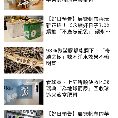
【好日預告】展覽帆布再玩
新花招！《永續好日子3.0》
續推「不廢忘記袋」 讓永續
增添驚喜與期待
98%微塑膠都能攔下！「奇
蹟之樹」辣木淨水效果不輸
明礬
看球賽、上廁所順便救地球
瑞典「為地球而尿」回收球
迷尿液當肥料
【好日預告】展覽帆布的華