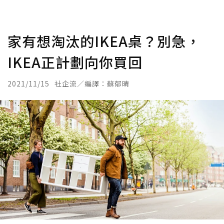
家有想淘汰的IKEA桌？別急，
IKEA正計劃向你買回
2021/11/15
社企流／編譯：蘇郁晴