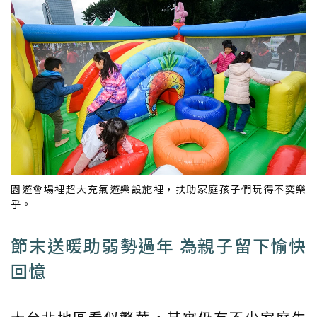
園遊會場裡超大充氣遊樂設施裡，扶助家庭孩子們玩得不奕樂
乎。
節末送暖助弱勢過年 為親子留下愉快
回憶