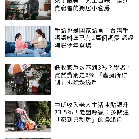
來？跟著「人生百味」走進
貧窮者的獨居小套房
手語也是國家語言！台灣手
語語料庫已有2萬個詞彙 認證
測驗今年登場
低收家戶數不到3%？學者：
實質貧窮是6% 「虛擬所得
制」排除邊緣戶
中低收入老人生活津貼調升
23.5%！老盟呼籲：多關注
「窮到只剩房」的邊緣戶