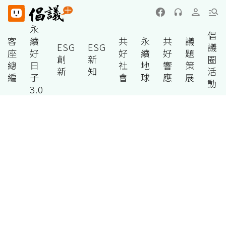
永
倡
客
續
共
永
共
議
ESG
ESG
議
座
好
好
續
好
題
創
新
圈
總
日
社
地
響
策
新
知
活
編
子
會
球
應
展
動
3.0