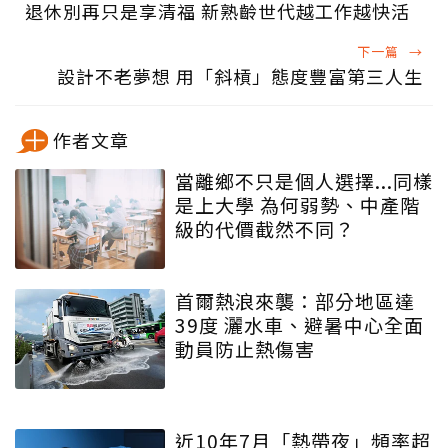
退休別再只是享清福 新熟齡世代越工作越快活
下一篇
→
設計不老夢想 用「斜槓」態度豐富第三人生
作者文章
當離鄉不只是個人選擇...同樣
是上大學 為何弱勢、中產階
級的代價截然不同？
首爾熱浪來襲：部分地區達
39度 灑水車、避暑中心全面
動員防止熱傷害
近10年7月「熱帶夜」頻率超