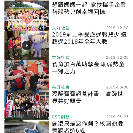
想跟媽媽一起 家扶攜手企業
替弱勢兒創幸福回憶
共好社會
2019-12-18
2019前二季受虐通報兒少 遠
超過2018年全年人數
共好社會
2019-12-02
食育加百萬助學金 助弱勢童
一臂之力
共好社會
2019-09-30
聚陽寶寶認養計畫 實踐世
界共好願景
ESG創新
2019-05-27
霸凌只是惡作劇？校園霸凌
旁觀者逾6成