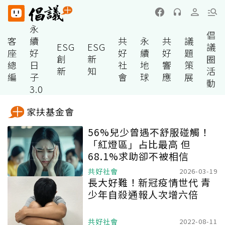
永
倡
客
續
共
永
共
議
ESG
ESG
議
座
好
好
續
好
題
創
新
圈
總
日
社
地
響
策
新
知
活
編
子
會
球
應
展
動
3.0
家扶基金會
56%兒少曾遇不舒服碰觸！
「紅燈區」占比最高 但
68.1%求助卻不被相信
共好社會
2026-03-19
長大好難！新冠疫情世代 青
少年自殺通報人次增六倍
共好社會
2022-08-11