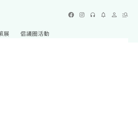
策展
倡議圈活動