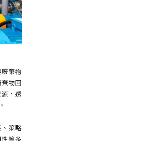
與廢棄物
廢棄物回
資源，透
。
策、策略
溯性等多