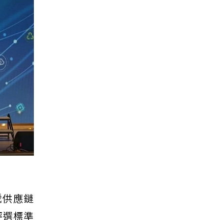
遞供應鏈
評選標準