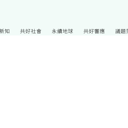
G新知
共好社會
永續地球
共好響應
議題