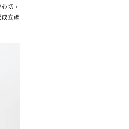
業心切，
要成立碳