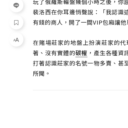
玩了俄羅斯輪盤幾個小時之後，你
裴洛西在你耳邊悄聲說：「我認識
有錢的商人，開了一間VIP包廂讓
在賭場莊家的地盤上扮演莊家的代
著、沒有實體的
碳權
，產生各種資
打著認識莊家的名號一物多賣、甚
所聞。