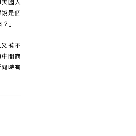
的美國人
據說是個
來？」
見又摸不
的中間商
新聞時有