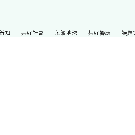
G新知
共好社會
永續地球
共好響應
議題