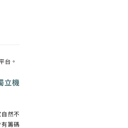
平台。
獨立機
家自然不
會有籌碼