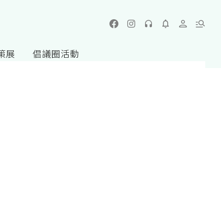
策展
倡議圈活動