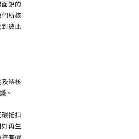
裡面說的
他們所核
找到彼此
發及待核
決議。
國碳抵扣
，例如再生
你持有碳