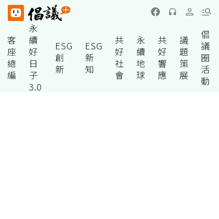
永
倡
客
續
共
永
共
議
ESG
ESG
議
座
好
好
續
好
題
創
新
圈
總
日
社
地
響
策
新
知
活
編
子
會
球
應
展
動
3.0