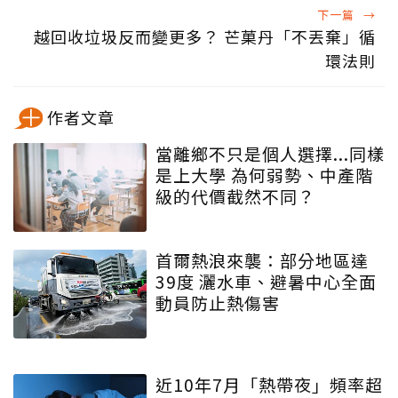
下一篇
→
越回收垃圾反而變更多？ 芒菓丹「不丟棄」循
環法則
作者文章
當離鄉不只是個人選擇...同樣
是上大學 為何弱勢、中產階
級的代價截然不同？
首爾熱浪來襲：部分地區達
39度 灑水車、避暑中心全面
動員防止熱傷害
近10年7月「熱帶夜」頻率超