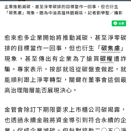
企業推動減碳、甚至淨零碳排的目標當作一回事，但也衍生
「碳焦慮」現象。圖為中油高雄林園廠區。記者劉學聖／攝影
愈來愈多企業開始將推動減碳、甚至淨零碳
排的目標當作一回事，但也衍生「
碳焦慮
」
現象，甚至傳出有企業為了搶買
碳權
遭詐
騙。專家表示，按部就班從碳盤查做起，就
能順利跟上淨零轉型，關鍵在董事會這個最
高治理階層能否展現決心。
金管會除訂下期限要求上市櫃公司碳揭露，
也透過永續金融將資金導引到符合永續的企
業，促成企業減碳。但針對接軌二○五○淨