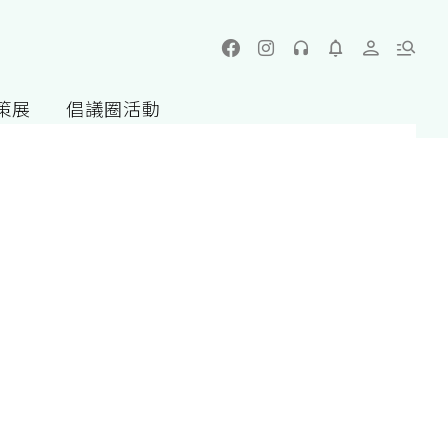
策展
倡議圈活動