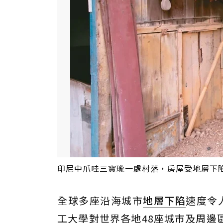
印尼中爪哇三寶瓏一處村落，房屋受地層下陷
全球多座沿海城市
地層下陷
速度令
工大學對世界各地48座城市及周邊區