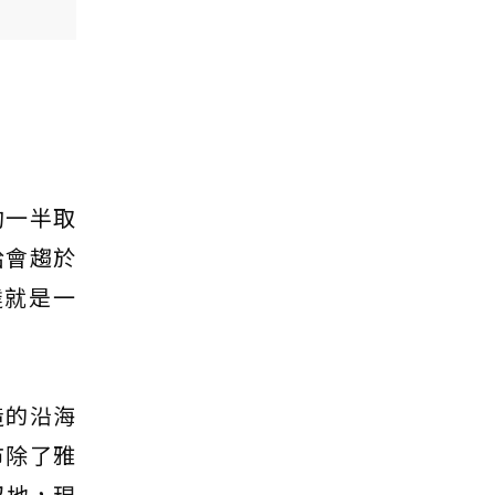
約一半取
給會趨於
達就是一
造的沿海
市除了雅
沼地，現