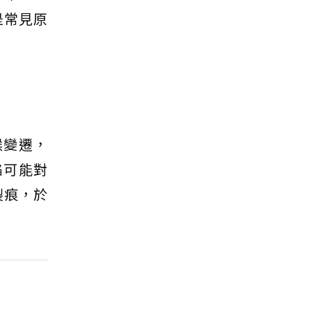
是常見原
候變遷，
陷可能對
裂痕，於