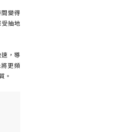
時間變得
深受抽地
快速，導
患將更頻
質。