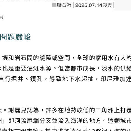
供
形問題嚴峻
土壤和岩石間的縫隙或空間，全球的家用水有大
水也是重要灌溉水源。但當都市成長，淡水的供
自行掘井、鑽孔，導致地下水超抽，印尼雅加
大。謝麗兒認為，許多在地勢較低的三角洲上打
洲」即河流尾端分叉並流入海洋的地方。這類城
南胡志明市等，其中雅加達坐落13條河入海的