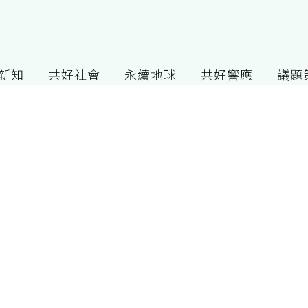
G新知
共好社會
永續地球
共好響應
議題