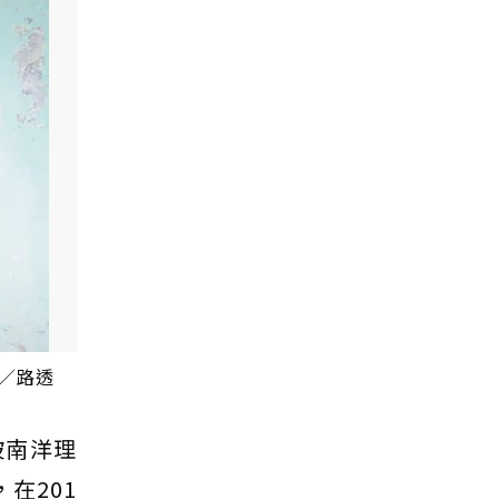
圖／路透
坡南洋理
在201