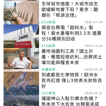
全球城市借鑑！大城市該怎
麼緩解地層下陷？東京：關
鍵在「根源治理」
ESG新知
2025-07-19
揭密台積電「超純水」製
程！廢水重複利用3.5次 還要
分36種類別回收
ESG創新
2024-12-16
農地淪圖利工具？國土計
畫、種電短視近利...恐葬送土
壤功能與糧食未來
永續地球
2024-10-29
到處都是化學物質！歐洲水
質亮紅燈 僅1/3地表水狀態良
好
ESG新知
2024-10-21
護國神山入駐引爆水危機？
熊本
地下水
告急 台積電承諾