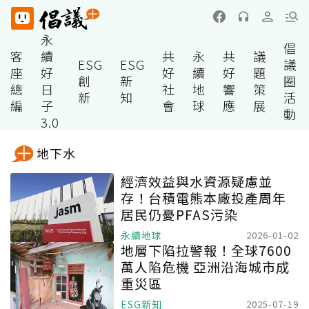
永
倡
客
續
共
永
共
議
ESG
ESG
議
座
好
好
續
好
題
創
新
圈
總
日
社
地
響
策
新
知
活
編
子
會
球
應
展
動
3.0
地下水
經濟效益與水資源疑慮並
存！台積電熊本廠投產周年
居民仍憂PFAS污染
永續地球
2026-01-02
地層下陷拉警報！全球7600
萬人陷危機 亞洲沿海城市成
重災區
ESG新知
2025-07-19