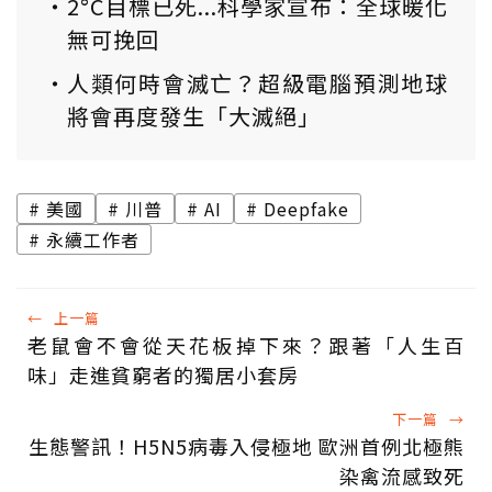
2°C目標已死...科學家宣布：全球暖化
無可挽回
人類何時會滅亡？超級電腦預測地球
將會再度發生「大滅絕」
美國
川普
AI
Deepfake
永續工作者
←
上一篇
老鼠會不會從天花板掉下來？跟著「人生百
味」走進貧窮者的獨居小套房
下一篇
→
生態警訊！H5N5病毒入侵極地 歐洲首例北極熊
染禽流感致死