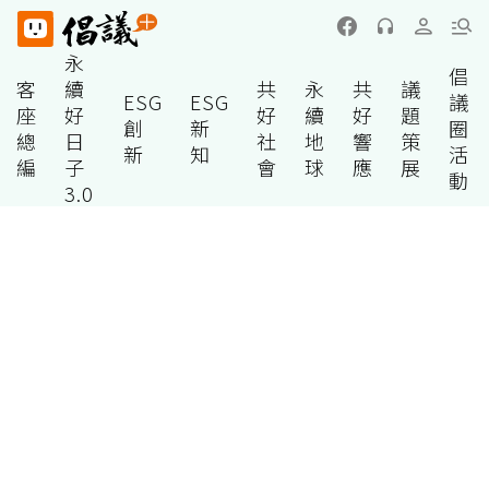
永
倡
客
續
共
永
共
議
ESG
ESG
議
座
好
好
續
好
題
創
新
圈
總
日
社
地
響
策
新
知
活
編
子
會
球
應
展
動
3.0