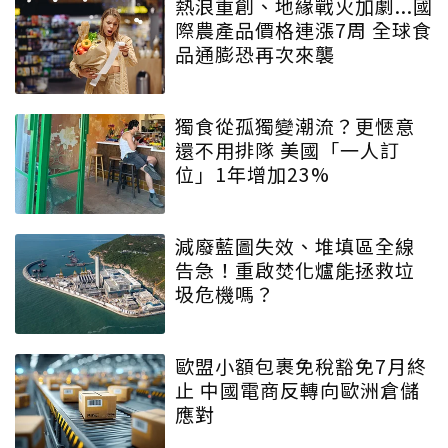
熱浪重創、地緣戰火加劇...國
際農產品價格連漲7周 全球食
品通膨恐再次來襲
獨食從孤獨變潮流？更愜意
還不用排隊 美國「一人訂
位」1年增加23%
減廢藍圖失效、堆填區全線
告急！重啟焚化爐能拯救垃
圾危機嗎？
歐盟小額包裹免稅豁免7月終
止 中國電商反轉向歐洲倉儲
應對