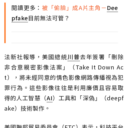
閱讀更多：
被「偷臉」成A片主角－
Dee
pfake
目前無法可管？
法新社報導，美國總統
川普
去年簽署「刪除
非合意親密影像法案」（Take It Down Ac
t），將未經同意的情色影像網路傳播視為犯
罪行為。這些影像往往是利用廉價且容易取
得的人工智慧（
AI
）工具和「深偽」（deepf
ake）技術製作。
美國聯邦貿易委員會（FTC）表示，科技平台