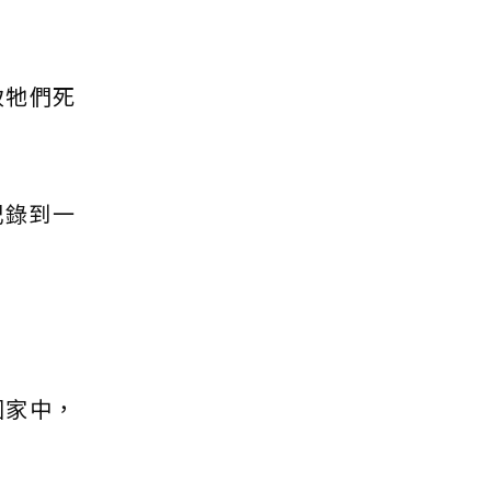
致牠們死
記錄到一
國家中，