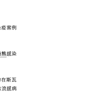
染疫案例
極熊
感染
中旬在斯瓦
禽流感病