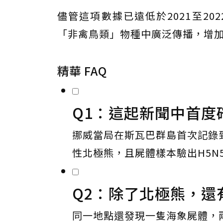
儘管這項數據已遠低於2021至2
「非禽鳥類」物種中廣泛傳播，增
精華 FAQ
Q1：這起新聞中首度
挪威當局在斯瓦巴群島首次記錄
性北極熊，且屍體樣本驗出H5N
Q2：除了北極熊，還
同一地點還發現一隻海象屍體，