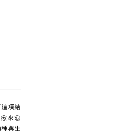
「這項結
率愈來愈
物種與生