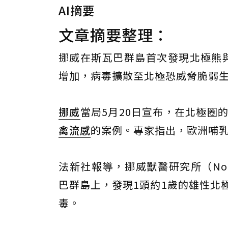
AI摘要
文章摘要整理：
挪威在斯瓦巴群島首次發現北極熊與
增加，病毒擴散至北極恐威脅脆弱
挪威
當局5月20日宣布，在北極圈的
禽流感
的案例。專家指出，歐洲哺
法新社報導，挪威獸醫研究所（Norwegi
巴群島上，發現1頭約1歲的雄性北
毒。