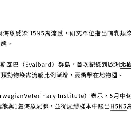
海象感染H5N5禽流感，研究單位指出哺乳類
生態。
斯瓦巴（Svalbard）群島，首次記錄到歐洲
北
乳類動物染禽流感比例漸增，憂衝擊在地物種。
anVeterinary Institute）表示，5月
極熊與1隻海象屍體，並從屍體樣本中驗出
H5N5