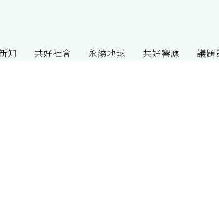
G新知
共好社會
永續地球
共好響應
議題