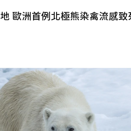
極地 歐洲首例北極熊染禽流感致