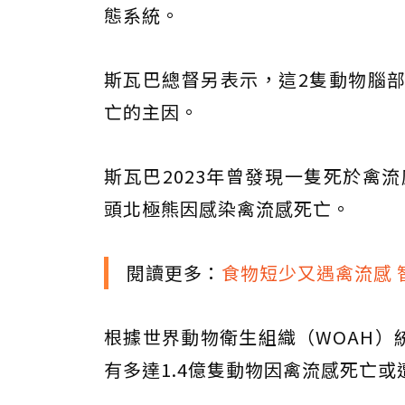
態系統。
斯瓦巴總督另表示，這2隻動物腦
亡的主因。
斯瓦巴2023年曾發現一隻死於禽流
頭北極熊因感染禽流感死亡。
閱讀更多：
食物短少又遇禽流感 
根據世界動物衛生組織（WOAH）統計
有多達1.4億隻動物因禽流感死亡或