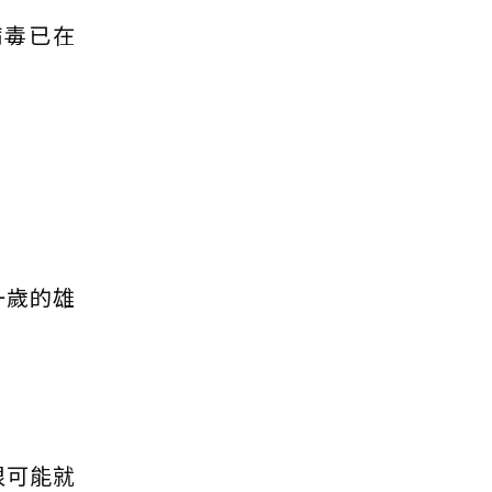
病毒已在
一歲的雄
很可能就