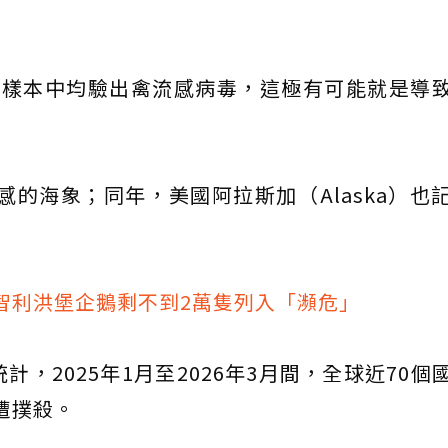
部樣本中均驗出禽流感病毒，這極有可能就是導
感的海象；同年，美國阿拉斯加（Alaska）也
智利洪堡企鵝剩不到2萬隻列入「瀕危」
，2025年1月至2026年3月間，全球近70個
遭撲殺。