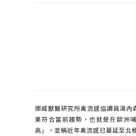
挪威獸醫研究所禽流感協調員湯內森（R
果符合當前趨勢，也就是在歐洲
高」，並稱近年禽流感已蔓延至北