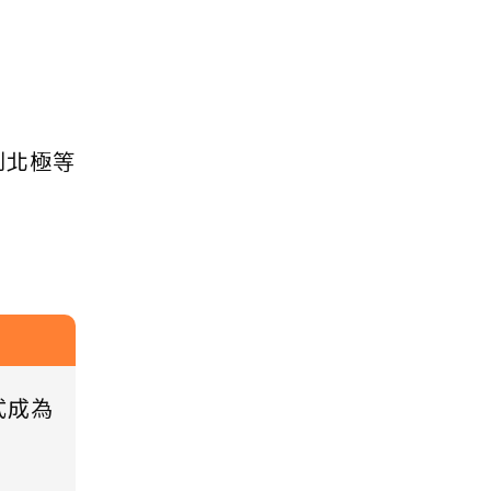
到北極等
式成為