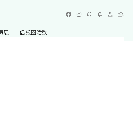
策展
倡議圈活動