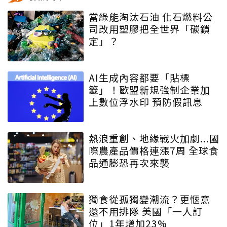
當綠能淘汰石油 化石燃料公
司改用塑膠把全世界「碳鎖
定」？
AI生成內容都要「貼標
籤」！歐盟新規強制企業加
上數位浮水印 預防假訊息
熱浪重創、地緣戰火加劇...國
際農產品價格連漲7周 全球食
品通膨恐再次來襲
獨食從孤獨變潮流？更愜意
還不用排隊 美國「一人訂
位」1年增加23%