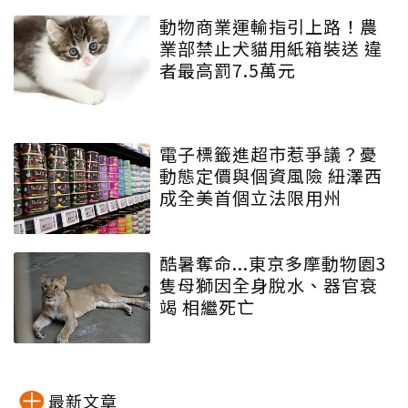
動物商業運輸指引上路！農
業部禁止犬貓用紙箱裝送 違
者最高罰7.5萬元
電子標籤進超市惹爭議？憂
動態定價與個資風險 紐澤西
成全美首個立法限用州
酷暑奪命...東京多摩動物園3
隻母獅因全身脫水、器官衰
竭 相繼死亡
最新文章