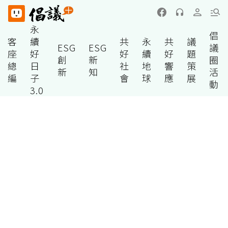
永
倡
客
續
共
永
共
議
ESG
ESG
議
座
好
好
續
好
題
創
新
圈
總
日
社
地
響
策
新
知
活
編
子
會
球
應
展
動
3.0