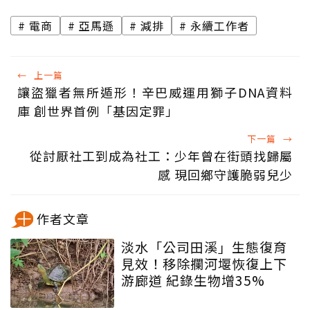
電商
亞馬遜
減排
永續工作者
←
上一篇
讓盜獵者無所遁形！辛巴威運用獅子DNA資料
庫 創世界首例「基因定罪」
下一篇
→
從討厭社工到成為社工：少年曾在街頭找歸屬
感 現回鄉守護脆弱兒少
作者文章
淡水「公司田溪」生態復育
見效！移除攔河堰恢復上下
游廊道 紀錄生物增35%