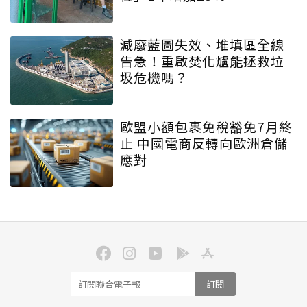
減廢藍圖失效、堆填區全線
告急！重啟焚化爐能拯救垃
圾危機嗎？
歐盟小額包裹免稅豁免7月終
止 中國電商反轉向歐洲倉儲
應對
訂閱