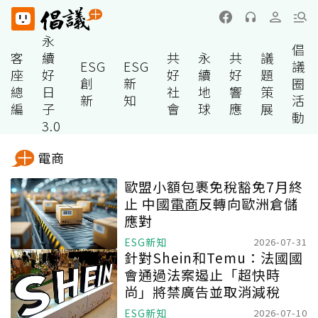
永
倡
客
續
共
永
共
議
ESG
ESG
議
座
好
好
續
好
題
創
新
圈
總
日
社
地
響
策
新
知
活
編
子
會
球
應
展
動
3.0
電商
歐盟小額包裹免稅豁免7月終
止 中國
電商
反轉向歐洲倉儲
應對
ESG新知
2026-07-31
針對Shein和Temu：法國國
會通過法案遏止「超快時
尚」將禁廣告並取消減稅
ESG新知
2026-07-10