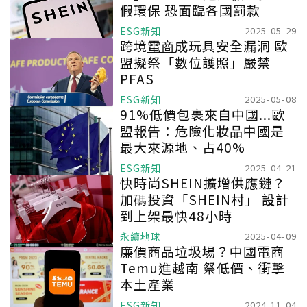
假環保 恐面臨各國罰款
ESG新知
2025-05-29
跨境
電商
成玩具安全漏洞 歐
盟擬祭「數位護照」嚴禁
PFAS
ESG新知
2025-05-08
91%低價包裹來自中國...歐
盟報告：危險化妝品中國是
最大來源地、占40%
ESG新知
2025-04-21
快時尚SHEIN擴增供應鏈？
加碼投資「SHEIN村」 設計
到上架最快48小時
永續地球
2025-04-09
廉價商品垃圾場？中國
電商
Temu進越南 祭低價、衝擊
本土產業
ESG新知
2024-11-04