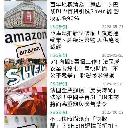
百年地標淪為「鬼店」？巴
黎BHV百貨引進Shein後 營
收暴跌90%
ESG新知
2026-05-21
亞馬遜推新型碳權！鎖定運
輸業、超級污染物 助供應商
減碳
ESG新知
2026-02-25
5年內毀5萬個工作！法國成
衣業者痛批中國快時尚「不
公平競爭」 聯署尋求保護
ESG新知
2025-09-20
法國全票通過「反快時尚」
法案！中國平台SHEIN未來
將面臨重罰與廣告禁令
ESG新知
2025-06-13
不只快時尚還有「快欺
騙」？SHEIN遭控假折扣、