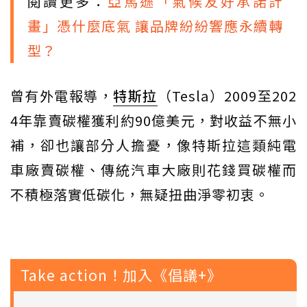
閱讀更多：
亞馬遜「氣候友好承諾計
畫」憑什麼底氣 讓品牌紛紛響應永續轉
型？
曾有外電報導，
特斯拉
（Tesla）2009至202
4年靠賣碳權獲利約90億美元，對收益不無小
補，卻也讓部分人擔憂，像特斯拉這類純電
車廠賣碳權、傳統汽車大廠則花錢買碳權而
不積極落實低碳化，無疑扭曲淨零初衷。
Take action！加入《倡議+》