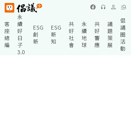
永
倡
客
續
共
永
共
議
ESG
ESG
議
座
好
好
續
好
題
創
新
圈
總
日
社
地
響
策
新
知
活
編
子
會
球
應
展
動
3.0