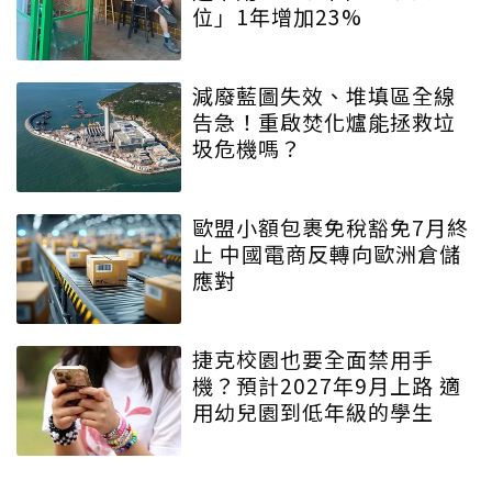
位」1年增加23%
減廢藍圖失效、堆填區全線
告急！重啟焚化爐能拯救垃
圾危機嗎？
歐盟小額包裹免稅豁免7月終
止 中國電商反轉向歐洲倉儲
應對
捷克校園也要全面禁用手
機？預計2027年9月上路 適
用幼兒園到低年級的學生