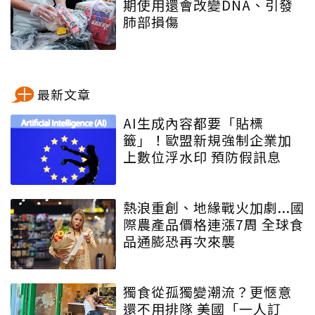
期使用還會改變DNA、引發
肺部損傷
最新文章
AI生成內容都要「貼標
籤」！歐盟新規強制企業加
上數位浮水印 預防假訊息
熱浪重創、地緣戰火加劇...國
際農產品價格連漲7周 全球食
品通膨恐再次來襲
獨食從孤獨變潮流？更愜意
還不用排隊 美國「一人訂