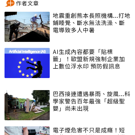
作者文章
地震重創熊本長照機構...打地
鋪睡覺、斷水無法洗澡、斷
電導致多人中暑
AI生成內容都要「貼標
籤」！歐盟新規強制企業加
上數位浮水印 預防假訊息
巴西接連遭遇暴雨、旋風...科
學家警告百年最強「超級聖
嬰」尚未出現
電子煙危害不只是成癮！短