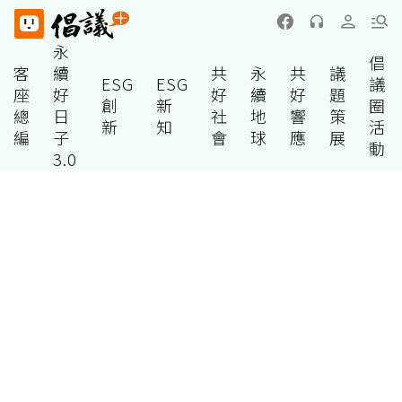
永
倡
客
續
共
永
共
議
ESG
ESG
議
座
好
好
續
好
題
創
新
圈
總
日
社
地
響
策
新
知
活
編
子
會
球
應
展
動
3.0