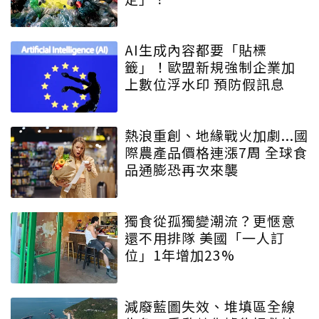
AI生成內容都要「貼標
籤」！歐盟新規強制企業加
上數位浮水印 預防假訊息
熱浪重創、地緣戰火加劇...國
際農產品價格連漲7周 全球食
品通膨恐再次來襲
獨食從孤獨變潮流？更愜意
還不用排隊 美國「一人訂
位」1年增加23%
減廢藍圖失效、堆填區全線