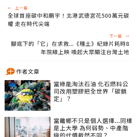
←
上一篇
全球首座碳中和廟宇！北港武德宮花500萬元碳
權 走在時代尖端
下一篇
→
腳底下的「它」在求救...《種土》紀錄片耗時8
年院線上映 喚起大眾關注台灣土地
作者文章
當綠能淘汰石油 化石燃料公
司改用塑膠把全世界「碳鎖
定」？
當離鄉不只是個人選擇...同樣
是上大學 為何弱勢、中產階
級的代價截然不同？