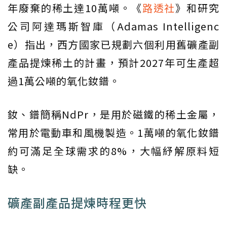
年廢棄的稀土達10萬噸。《
路透社
》和研究
公司阿達瑪斯智庫（Adamas Intelligenc
e）指出，西方國家已規劃六個利用舊礦產副
產品提煉稀土的計畫，預計2027年可生產超
過1萬公噸的氧化釹鐠。
釹、鐠簡稱NdPr，是用於磁鐵的稀土金屬，
常用於電動車和風機製造。1萬噸的氧化釹鐠
約可滿足全球需求的8%，大幅紓解原料短
缺。
礦產副產品提煉時程更快