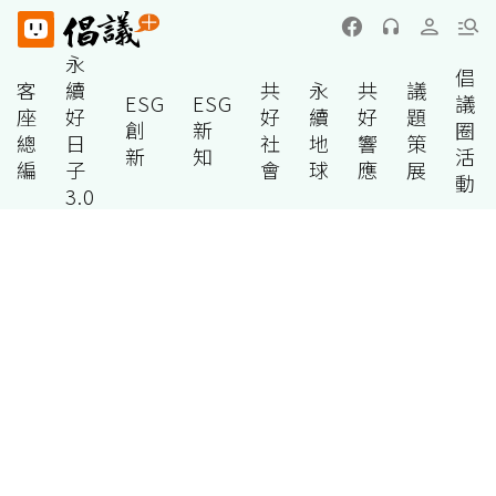
永
倡
客
續
共
永
共
議
ESG
ESG
議
座
好
好
續
好
題
創
新
圈
總
日
社
地
響
策
新
知
活
編
子
會
球
應
展
動
3.0