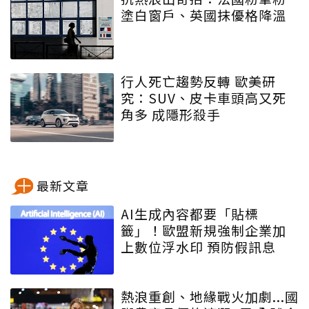
塗白窗戶、英國抹優格降溫
行人死亡趨勢反轉 歐美研
究：SUV、皮卡車頭高又死
角多 成隱形殺手
最新文章
AI生成內容都要「貼標
籤」！歐盟新規強制企業加
上數位浮水印 預防假訊息
熱浪重創、地緣戰火加劇...國