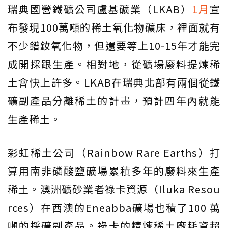
瑞典國營鐵礦公司盧基礦業（LKAB）
1月
宣
布發現100萬噸的稀土氧化物礦床，裡面就有
不少鐠釹氧化物，但還要等上10-15年才能完
成開採跟生產。相對地，從礦場廢料提煉稀
土會快上許多。LKAB在瑞典北部有兩個從鐵
礦副產品分離稀土的計畫，預計四年內就能
生產稀土。
彩虹稀土公司（Rainbow Rare Earths）打
算用南非磷酸鹽礦場累積多年的廢料來生產
稀土。澳洲礦砂業者祿卡資源（Iluka Resou
rces）在西澳的Eneabba礦場也積了100 萬
噸的採礦副產品。祿卡的精煉稀土廠耗資超