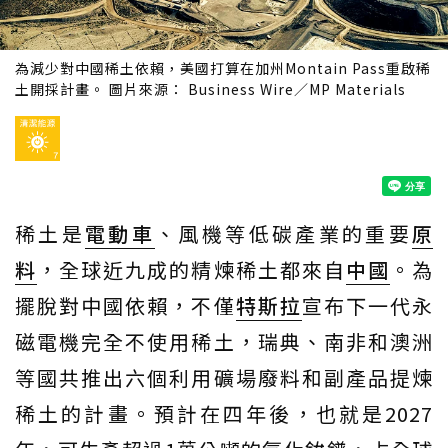
為減少對中國稀土依賴，美國打算在加州Montain Pass重啟稀
土開採計畫。 圖片來源： Business Wire／MP Materials
稀土是
電動車
、風機等低碳產業的重要
原
料
，全球近九成的精煉稀土都來自
中國
。為
擺脫對中國依賴，不僅
特斯拉
宣布下一代永
磁電機完全不使用稀土，瑞典、南非和澳洲
等國共推出六個利用礦場廢料和副產品提煉
稀土的計畫。預計在四年後，也就是2027