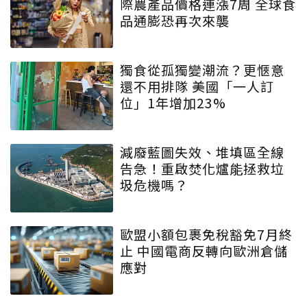
際農產品價格連漲7周 全球食
品通膨恐再次來襲
獨食從孤獨變潮流？更愜意
還不用排隊 美國「一人訂
位」1年增加23%
減廢藍圖失效、堆填區全線
告急！重啟焚化爐能拯救垃
圾危機嗎？
歐盟小額包裹免稅豁免7月終
止 中國電商反轉向歐洲倉儲
應對