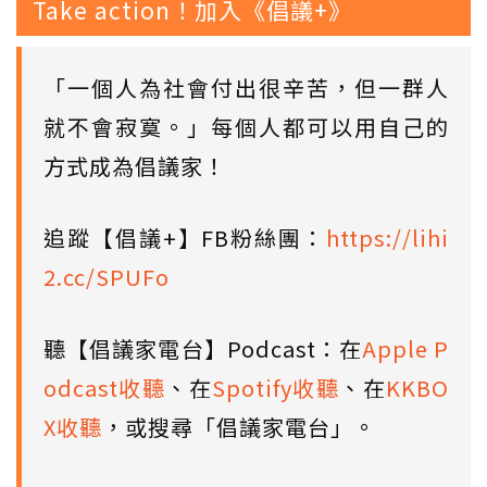
Take action！加入《倡議+》
「一個人為社會付出很辛苦，但一群人
就不會寂寞。」每個人都可以用自己的
方式成為倡議家！
追蹤【倡議+】FB粉絲團：
https://lihi
2.cc/SPUFo
聽【倡議家電台】Podcast：在
Apple P
odcast收聽
、在
Spotify收聽
、在
KKBO
X收聽
，或搜尋「倡議家電台」。