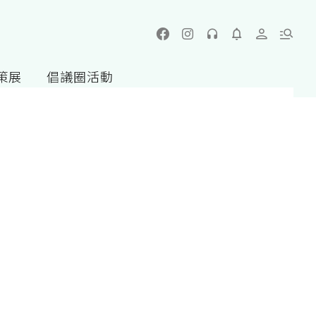
策展
倡議圈活動