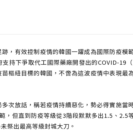
足跡，有效控制疫情的韓國一躍成為國際防疫模
持下爭取代工國際藥廠開發出的COVID-19（2
疫苗樞紐目標的韓國，不啻為這波疫情中表現最
局多次放話，稱若疫情持續惡化，勢必得實施當
，但直到防疫等級從3階段默默多出1.5、2.5
仍未祭出最高等級封城大刀。