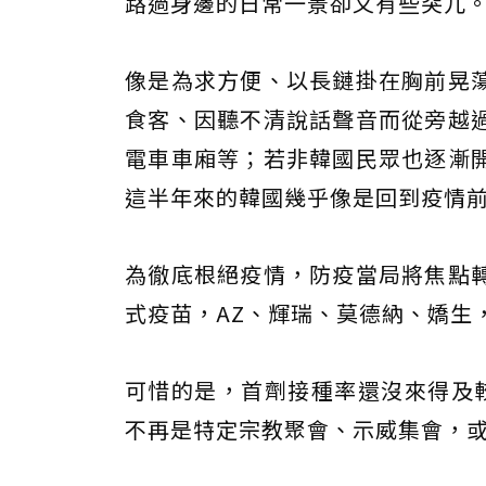
路過身邊的日常一景卻又有些突兀
像是為求方便、以長鏈掛在胸前晃
食客、因聽不清說話聲音而從旁越
電車車廂等；若非韓國民眾也逐漸
這半年來的韓國幾乎像是回到疫情
為徹底根絕疫情，防疫當局將焦點
式疫苗，AZ、輝瑞、莫德納、嬌生
可惜的是，首劑接種率還沒來得及
不再是特定宗教聚會、示威集會，