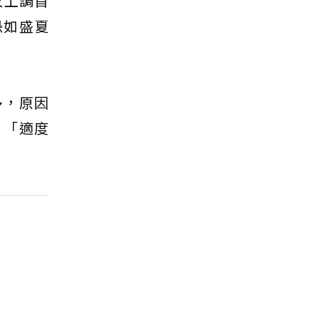
次上調首
恐如盛夏
多，原因
，「適度