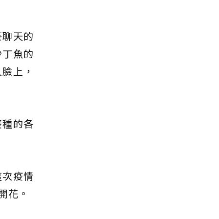
菸聊天的
沙丁魚的
人臉上，
接種的各
這次疫情
開花。