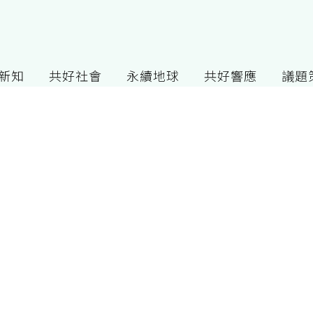
G新知
共好社會
永續地球
共好響應
議題