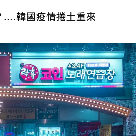
...韓國疫情捲土重來