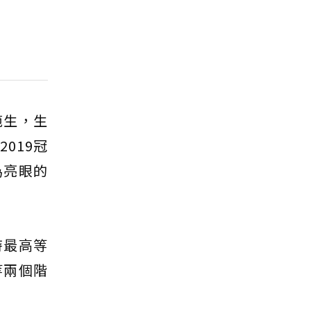
範生，生
019冠
為亮眼的
時最高等
等兩個階