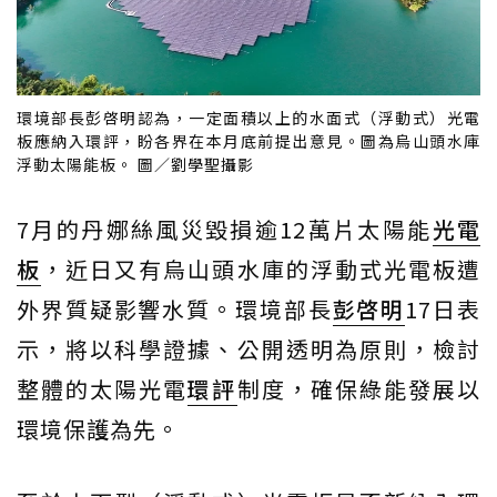
環境部長彭啓明認為，一定面積以上的水面式（浮動式）光電
板應納入環評，盼各界在本月底前提出意見。圖為烏山頭水庫
浮動太陽能板。 圖／劉學聖攝影
7月的丹娜絲風災毀損逾12萬片太陽能
光電
板
，近日又有烏山頭水庫的浮動式光電板遭
外界質疑影響水質。環境部長
彭啓明
17日表
示，將以科學證據、公開透明為原則，檢討
整體的太陽光電
環評
制度，確保綠能發展以
環境保護為先。