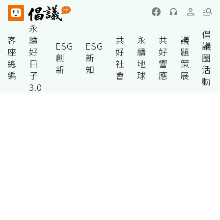
永
倡
客
續
共
永
共
議
ESG
ESG
議
座
好
好
續
好
題
創
新
圈
總
日
社
地
響
策
新
知
活
編
子
會
球
應
展
動
3.0