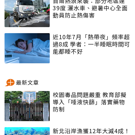
首爾熱浪來襲：部分地區達
39度 灑水車、避暑中心全面
動員防止熱傷害
近10年7月「熱帶夜」頻率超
過8成 學者：一半睡眠時間可
能都睡不好
最新文章
校園毒品問題嚴重 教育部擬
導入「唾液快篩」落實藥物
防制
新北沿岸漁獲12年大減4成！