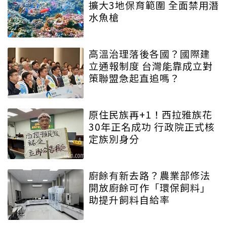
擴大3地保育範圍 全面禁用潛
水魚槍
高溫治理落後各國？國際建
立通報制度 台灣能靠成立對
策聯盟急起直追嗎？
原住民族再+1！西拉雅族花
30年正名成功 行政院正式核
定族別身分
廚餘有新去路？農業部修法
開放廚餘可作「環保飼料」
助提升飼料自給率