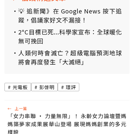
💡 追新聞》在 Google News 按下追
蹤，倡議家好文不漏接！
2°C目標已死...科學家宣布：全球暖化
無可挽回
人類何時會滅亡？超級電腦預測地球
將會再度發生「大滅絕」
光電板
彭啓明
環評
←
上一篇
「女力串聯 · 力量無限」！ 永齡女力論壇暨媽
媽築夢家成果展華山登場 展現媽媽創業的多元
樣貌