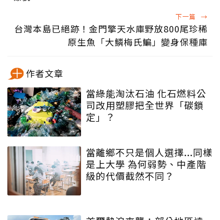
下一篇
→
台灣本島已絕跡！金門擎天水庫野放800尾珍稀
原生魚「大鱗梅氏鯿」變身保種庫
作者文章
當綠能淘汰石油 化石燃料公
司改用塑膠把全世界「碳鎖
定」？
當離鄉不只是個人選擇...同樣
是上大學 為何弱勢、中產階
級的代價截然不同？