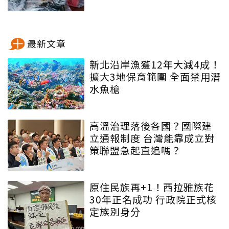
最新文章
新北沿岸漁獲12年大減4成！
擴大3地保育範圍 全面禁用潛
水魚槍
高溫治理落後各國？國際建
立通報制度 台灣能靠成立對
策聯盟急起直追嗎？
原住民族再+1！西拉雅族花
30年正名成功 行政院正式核
定族別身分