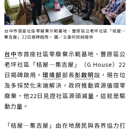
台中市首座社區零廢棄示範基地、豐原區公老坪社區「桔屋─
集吉屋」22日揭碑啟用。 圖／立委何欣純提供
台中
市首座社區零廢棄示範基地、豐原區公
老坪社區「桔屋─集吉屋」（G House）22
日揭碑啟用。
環境部
部長
彭啟明
說，現在垃
及多採焚化末端解決，政府推動資源循環零
廢棄，他22日見證社區源頭減量，這就是驅
動力量。
「桔屋─集吉屋」由在地居民與各界協力打