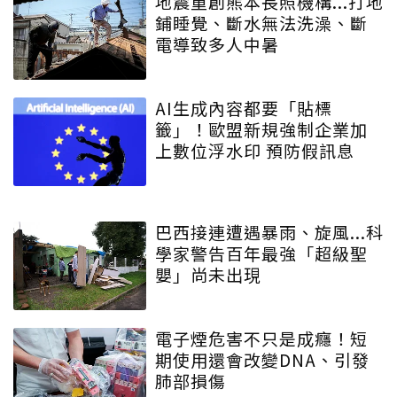
地震重創熊本長照機構...打地
鋪睡覺、斷水無法洗澡、斷
電導致多人中暑
AI生成內容都要「貼標
籤」！歐盟新規強制企業加
上數位浮水印 預防假訊息
巴西接連遭遇暴雨、旋風...科
學家警告百年最強「超級聖
嬰」尚未出現
電子煙危害不只是成癮！短
期使用還會改變DNA、引發
肺部損傷