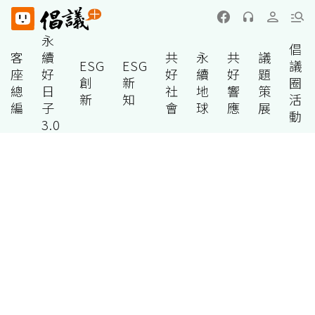
永
倡
客
續
共
永
共
議
ESG
ESG
議
座
好
好
續
好
題
創
新
圈
總
日
社
地
響
策
新
知
活
編
子
會
球
應
展
動
3.0