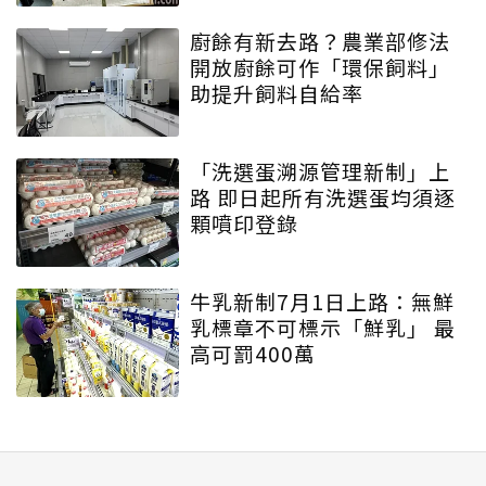
廚餘有新去路？農業部修法
開放廚餘可作「環保飼料」
助提升飼料自給率
「洗選蛋溯源管理新制」上
路 即日起所有洗選蛋均須逐
顆噴印登錄
牛乳新制7月1日上路：無鮮
乳標章不可標示「鮮乳」 最
高可罰400萬