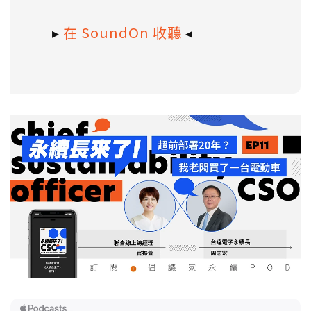
▸
在 SoundOn 收聽
◂