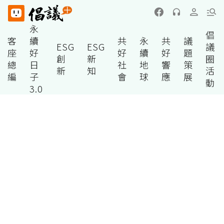
永
倡
客
續
共
永
共
議
ESG
ESG
議
座
好
好
續
好
題
創
新
圈
總
日
社
地
響
策
新
知
活
編
子
會
球
應
展
動
3.0