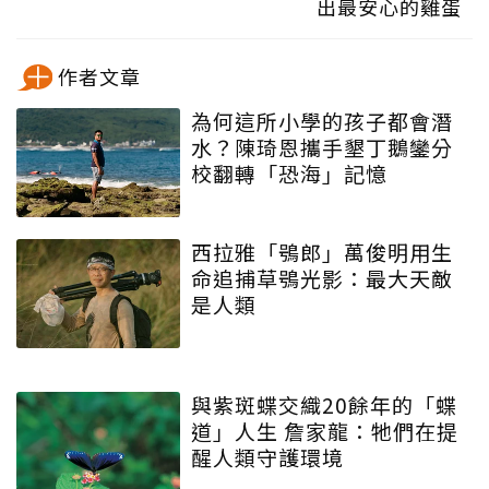
出最安心的雞蛋
作者文章
為何這所小學的孩子都會潛
水？陳琦恩攜手墾丁鵝鑾分
校翻轉「恐海」記憶
西拉雅「鴞郎」萬俊明用生
命追捕草鴞光影：最大天敵
是人類
與紫斑蝶交織20餘年的「蝶
道」人生 詹家龍：牠們在提
醒人類守護環境