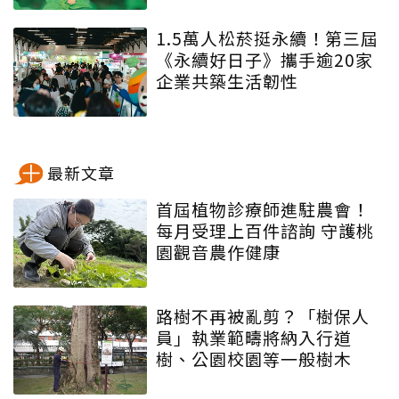
1.5萬人松菸挺永續！第三屆
《永續好日子》攜手逾20家
企業共築生活韌性
最新文章
首屆植物診療師進駐農會！
每月受理上百件諮詢 守護桃
園觀音農作健康
路樹不再被亂剪？「樹保人
員」執業範疇將納入行道
樹、公園校園等一般樹木