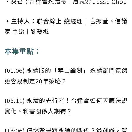
•來賓：
台達電永續長｜周志宏 Jesse Chou
•主持人：
聯合線上 總經理｜官振萱、倡議
家 主編｜劉嫈楓
本集重點：
(01:06) 永續版的「華山論劍」 永續部門竟然
更容易制定20年策略？
(06:11) 永續的先行者！台達電如何因應法規
變化、利害關係人期待？
(13:06) 傳播背景跟永續的關係？從創辦人買