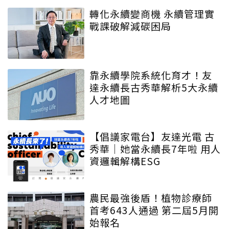
轉化永續變商機 永續管理實
戰課破解減碳困局
靠永續學院系統化育才！友
達永續長古秀華解析5大永續
人才地圖
【倡議家電台】友達光電 古
秀華｜她當永續長7年啦 用人
資邏輯解構ESG
農民最強後盾！植物診療師
首考643人通過 第二屆5月開
始報名