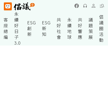
永
倡
客
續
共
永
共
議
ESG
ESG
議
座
好
好
續
好
題
創
新
圈
總
日
社
地
響
策
新
知
活
編
子
會
球
應
展
動
3.0