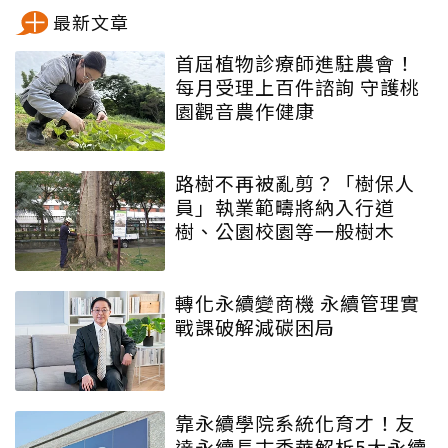
最新文章
首屆植物診療師進駐農會！
每月受理上百件諮詢 守護桃
園觀音農作健康
路樹不再被亂剪？「樹保人
員」執業範疇將納入行道
樹、公園校園等一般樹木
轉化永續變商機 永續管理實
戰課破解減碳困局
靠永續學院系統化育才！友
達永續長古秀華解析5大永續