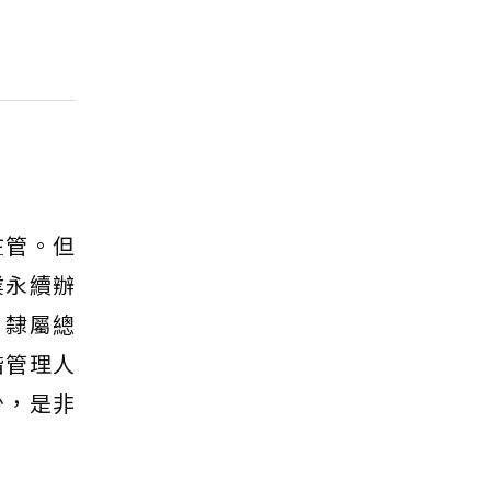
在管。但
業永續辦
，隸屬總
階管理人
少，是非