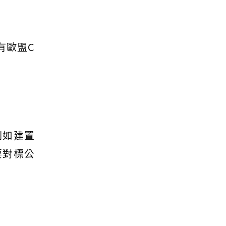
有歐盟C
例如建置
要對標公