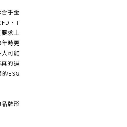
你合乎金
FD、T
更要求上
6年時更
多人可能
修真的過
的ESG
的品牌形