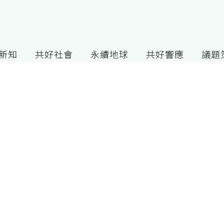
G新知
共好社會
永續地球
共好響應
議題