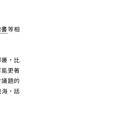
告書
等相
哪邊，比
可能更著
會議題的
包海，話