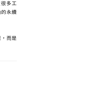
做很多工
內的永續
業，而是