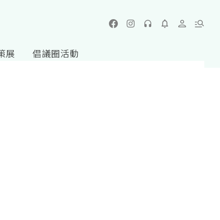
策展
倡議圈活動