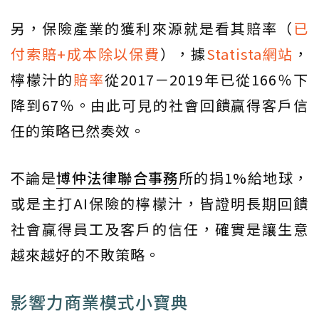
另，保險產業的獲利來源就是看其賠率（
已
付索賠+成本除以保費
），據
Statista網站
，
檸檬汁的
賠率
從2017－2019年已從166％下
降到67％。由此可見的社會回饋贏得客戶信
任的策略已然奏效。
不論是
博仲法律聯合事務
所的捐1%給地球，
或是主打AI保險的檸檬汁，皆證明長期回饋
社會贏得員工及客戶的信任，確實是讓生意
越來越好的不敗策略。
影響力商業模式小寶典