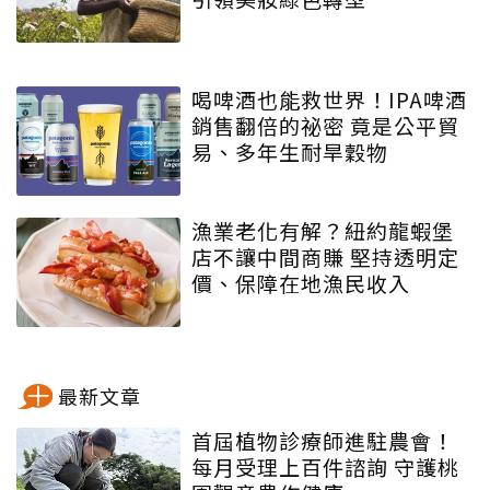
喝啤酒也能救世界！IPA啤酒
銷售翻倍的祕密 竟是公平貿
易、多年生耐旱穀物
漁業老化有解？紐約龍蝦堡
店不讓中間商賺 堅持透明定
價、保障在地漁民收入
最新文章
首屆植物診療師進駐農會！
每月受理上百件諮詢 守護桃