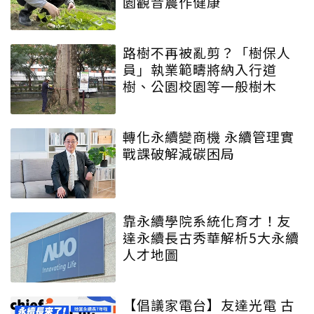
園觀音農作健康
路樹不再被亂剪？「樹保人
員」執業範疇將納入行道
樹、公園校園等一般樹木
轉化永續變商機 永續管理實
戰課破解減碳困局
靠永續學院系統化育才！友
達永續長古秀華解析5大永續
人才地圖
【倡議家電台】友達光電 古