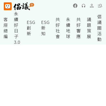
永
倡
客
續
共
永
共
議
ESG
ESG
議
座
好
好
續
好
題
創
新
圈
總
日
社
地
響
策
新
知
活
編
子
會
球
應
展
動
3.0