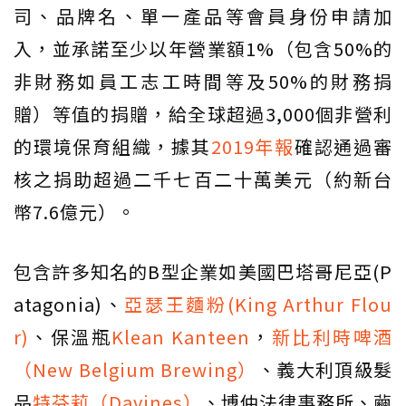
司、品牌名、單一產品等會員身份申請加
入，並承諾至少以年營業額1%（包含50%的
非財務如員工志工時間等及50%的財務捐
贈）等值的捐贈，給全球超過3,000個非營利
的環境保育組織，據其
2019年報
確認通過審
核之捐助超過二千七百二十萬美元（約新台
幣7.6億元）。
包含許多知名的B型企業如美國巴塔哥尼亞(P
atagonia)、
亞瑟王麵粉(King Arthur Flou
r)
、保溫瓶
Klean Kanteen
，
新比利時啤酒
（New Belgium Brewing）
、義大利頂級髮
品
特芬莉（Davines）
、博仲法律事務所、繭