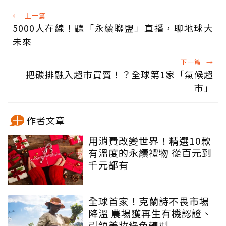
←
上一篇
5000人在線！聽「永續聯盟」直播，聊地球大
未來
下一篇
→
把碳排融入超市買賣！？全球第1家「氣候超
市」
作者文章
用消費改變世界！精選10款
有溫度的永續禮物 從百元到
千元都有
全球首家！克蘭詩不畏市場
降溫 農場獲再生有機認證、
引領美妝綠色轉型