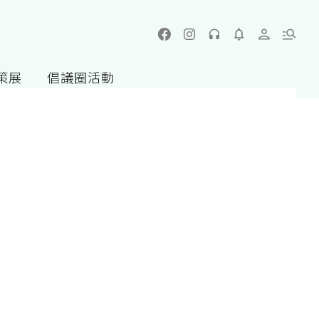
策展
倡議圈活動