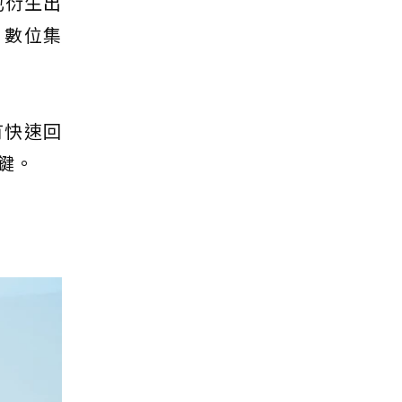
也衍生出
，數位集
有快速回
鍵。