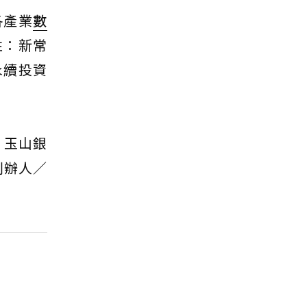
各產業
數
性：新常
永續投資
、玉山銀
創辦人／