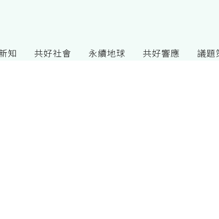
G新知
共好社會
永續地球
共好響應
議題