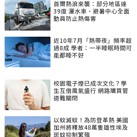
首爾熱浪來襲：部分地區達
39度 灑水車、避暑中心全面
動員防止熱傷害
近10年7月「熱帶夜」頻率超
過8成 學者：一半睡眠時間可
能都睡不好
校園電子煙已成次文化？學
生互借風氣盛行 網路購買管
道難關閉
以蚊滅蚊！為防登革熱 美國
加州將釋放48萬隻雄性埃及
斑蚊抑制繁殖