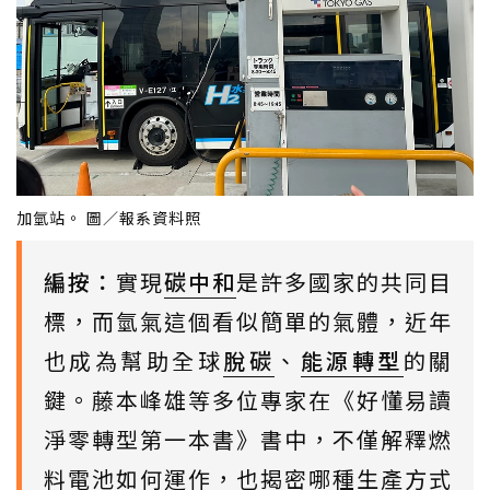
加氫站。 圖／報系資料照
編按：
實現
碳中和
是許多國家的共同目
標，而氫氣這個看似簡單的氣體，近年
也成為幫助全球
脫碳
、
能源轉型
的關
鍵。藤本峰雄等多位專家在《好懂易讀
淨零轉型第一本書》書中，不僅解釋燃
料電池如何運作，也揭密哪種生產方式