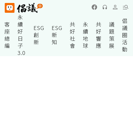
永
倡
客
續
共
永
共
議
ESG
ESG
議
座
好
好
續
好
題
創
新
圈
總
日
社
地
響
策
新
知
活
編
子
會
球
應
展
動
3.0