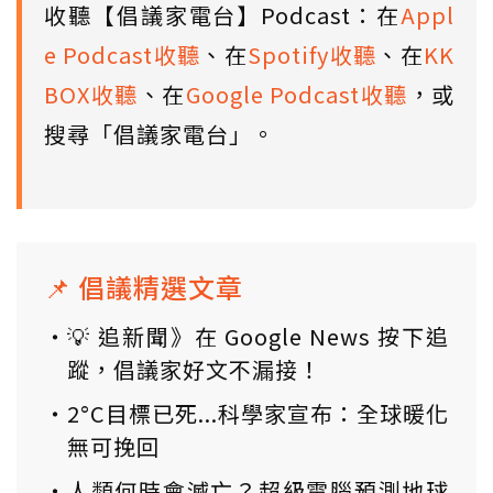
收聽【倡議家電台】Podcast：在
Appl
e Podcast收聽
、在
Spotify收聽
、在
KK
BOX收聽
、在
Google Podcast收聽
，或
搜尋「倡議家電台」。
📌 倡議精選文章
💡 追新聞》在 Google News 按下追
蹤，倡議家好文不漏接！
2°C目標已死...科學家宣布：全球暖化
無可挽回
人類何時會滅亡？超級電腦預測地球