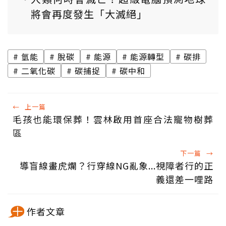
將會再度發生「大滅絕」
氫能
脫碳
能源
能源轉型
碳排
二氧化碳
碳捕捉
碳中和
←
上一篇
毛孩也能環保葬！雲林啟用首座合法寵物樹葬
區
下一篇
→
導盲線畫虎爛？行穿線NG亂象...視障者行的正
義還差一哩路
作者文章