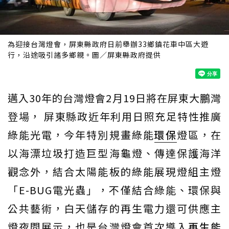
為迎接台灣燈會，屏東縣政府日前舉辦33鄉鎮花車中區大遊
行，沿途吸引諸多鄉親。圖／屏東縣政府提供
邁入30年的台灣燈會2月19日將在屏東大鵬灣
登場， 屏東縣政近年利用日照充足特性推廣
綠能光電，今年特別規畫綠能
環保
燈區，在
以海漂垃圾打造巨型海龜燈、傳達保護海洋
觀念外，結合太陽能板的綠能展現燈組主燈
「E-BUG電光蟲」，不僅結合綠能、環保與
公共藝術，白天儲存的再生電力還可供應主
燈夜間展示，也是台灣燈會首次導入
再生能