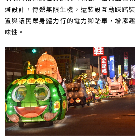
燈設計，傳遞無限生機，還裝設互動踩踏裝
置與讓民眾身體力行的電力腳踏車，增添趣
味性。