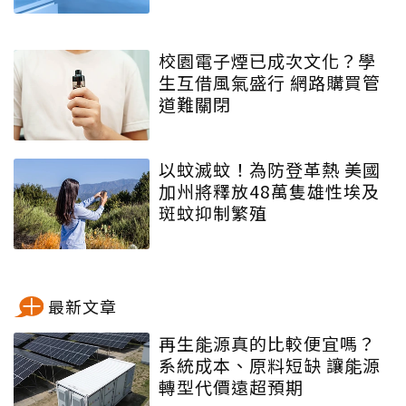
校園電子煙已成次文化？學
生互借風氣盛行 網路購買管
道難關閉
以蚊滅蚊！為防登革熱 美國
加州將釋放48萬隻雄性埃及
斑蚊抑制繁殖
最新文章
再生能源真的比較便宜嗎？
系統成本、原料短缺 讓能源
轉型代價遠超預期