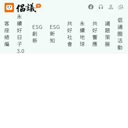
永
倡
客
續
共
永
共
議
ESG
ESG
議
座
好
好
續
好
題
創
新
圈
總
日
社
地
響
策
新
知
活
編
子
會
球
應
展
動
3.0