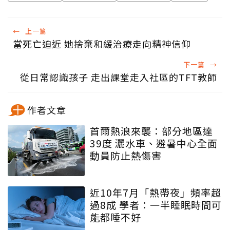
←
上一篇
當死亡迫近 她捨棄和緩治療走向精神信仰
下一篇
→
從日常認識孩子 走出課堂走入社區的TFT教師
作者文章
首爾熱浪來襲：部分地區達
39度 灑水車、避暑中心全面
動員防止熱傷害
近10年7月「熱帶夜」頻率超
過8成 學者：一半睡眠時間可
能都睡不好