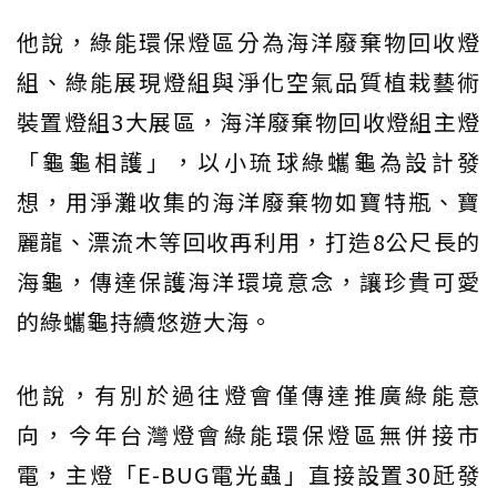
他說，綠能環保燈區分為海洋廢棄物回收燈
組、綠能展現燈組與淨化空氣品質植栽藝術
裝置燈組3大展區，海洋廢棄物回收燈組主燈
「龜龜相護」，以小琉球綠蠵龜為設計發
想，用淨灘收集的海洋廢棄物如寶特瓶、寶
麗龍、漂流木等回收再利用，打造8公尺長的
海龜，傳達保護海洋環境意念，讓珍貴可愛
的綠蠵龜持續悠遊大海。
他說，有別於過往燈會僅傳達推廣綠能意
向，今年台灣燈會綠能環保燈區無併接市
電，主燈「E-BUG電光蟲」直接設置30瓩發