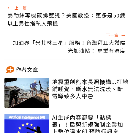
←
上一篇
泰勒絲專機碳排惹議？美國教授：更多是50歲
以上男性搭私人飛機
下一篇
→
加油界「米其林三星」服務！台灣拜耳大讚陽
光加油站： 專業有溫度
作者文章
地震重創熊本長照機構...打地
鋪睡覺、斷水無法洗澡、斷
電導致多人中暑
AI生成內容都要「貼標
籤」！歐盟新規強制企業加
上數位浮水印 預防假訊息