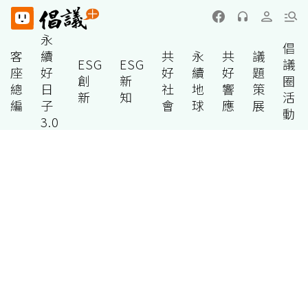
永
倡
客
續
共
永
共
議
ESG
ESG
議
座
好
好
續
好
題
創
新
圈
總
日
社
地
響
策
新
知
活
編
子
會
球
應
展
動
3.0