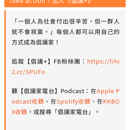
Take action！加入《倡議+》
「一個人為社會付出很辛苦，但一群人
就不會寂寞。」每個人都可以用自己的
方式成為倡議家！
追蹤【倡議+】FB粉絲團：
https://lihi
2.cc/SPUFo
聽【倡議家電台】Podcast：在
Apple P
odcast收聽
、在
Spotify收聽
、在
KKBO
X收聽
，或搜尋「倡議家電台」。