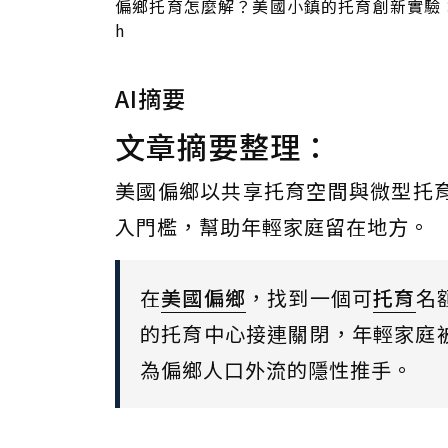
偏鄉托育怎麼解？美國小鎮的托育創新實驗：用共享
h
AI摘要
文章摘要整理：
美國偏鄉以共享托育空間與微型托
入門檻，幫助年輕家庭留在地方。
在
美國
偏鄉
，找到一個可
托育
名
的托育中心接連關閉，年輕家庭
為偏鄉人口外流的隱性推手。