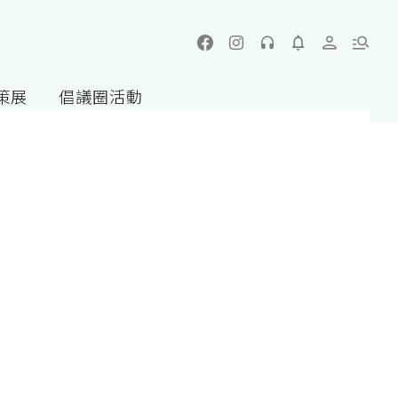
策展
倡議圈活動