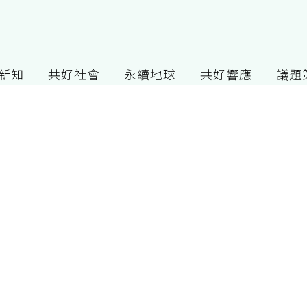
G新知
共好社會
永續地球
共好響應
議題