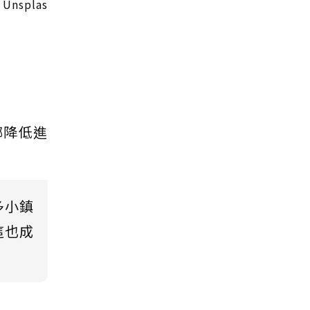
splas
綁降低進
多小鎮
這也成