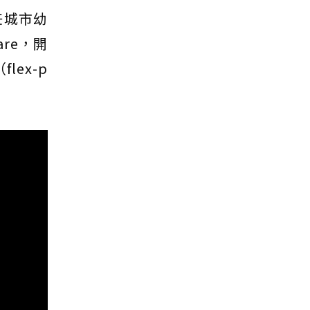
任城市幼
care，開
lex-p