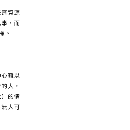
托育資源
私事，而
擇。
中心難以
育的人，
t）的情
子無人可