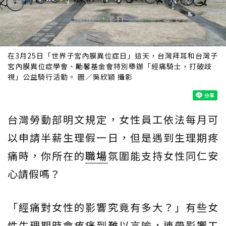
在3月25日「世界子宮內膜異位症日」這天，台灣拜耳和台灣子
宮內膜異位症學會、勵馨基金會特別舉辦「經痛騎士，打破歧
視」公益騎行活動。 圖／吳欣穎 攝影
台灣勞動部明文規定，女性員工依法每月可
以申請半薪生理假一日，但是遇到生理期疼
痛時，你所在的
職場
氛圍能支持女性同仁安
心請假嗎？
「經痛對女性的影響究竟有多大？」有些女
性生理期時會疼痛到難以言喻，連帶影響工