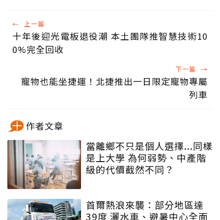
←
上一篇
十年後迎光電板退役潮 本土團隊推智慧技術10
0%完全回收
下一篇
→
寵物也能坐捷運！北捷推出一日限定寵物專屬
列車
作者文章
當離鄉不只是個人選擇...同樣
是上大學 為何弱勢、中產階
級的代價截然不同？
首爾熱浪來襲：部分地區達
39度 灑水車、避暑中心全面