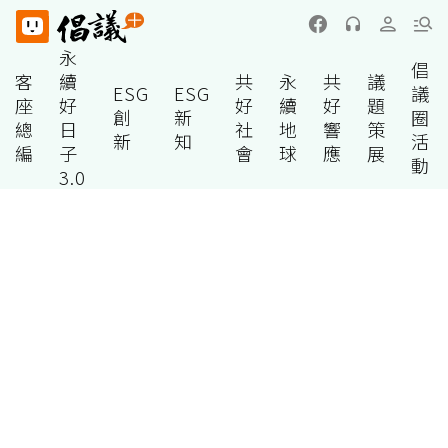
永
倡
客
續
共
永
共
議
ESG
ESG
議
座
好
好
續
好
題
創
新
圈
總
日
社
地
響
策
新
知
活
編
子
會
球
應
展
動
3.0