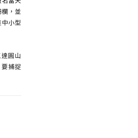
報名當天
柵欄，並
隻中小型
直達圓山
，要捕捉