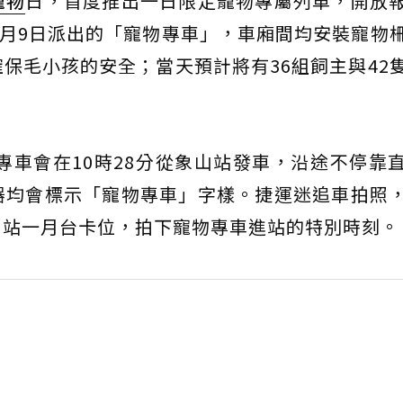
寵物
日，首度推出一日限定寵物專屬列車，開放
4月9日派出的「寵物專車」，車廂間均安裝寵物
保毛小孩的安全；當天預計將有36組飼主與42
專車會在10時28分從象山站發車，沿途不停靠
器均會標示「寵物專車」字樣。捷運迷追車拍照
山站一月台卡位，拍下寵物專車進站的特別時刻。