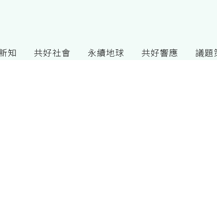
G新知
共好社會
永續地球
共好響應
議題