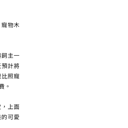
、寵物木
與飼主一
天預計將
是比照寵
費。
皮，上面
裝的可愛