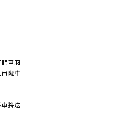
每節車廂
人員隨車
專車將送