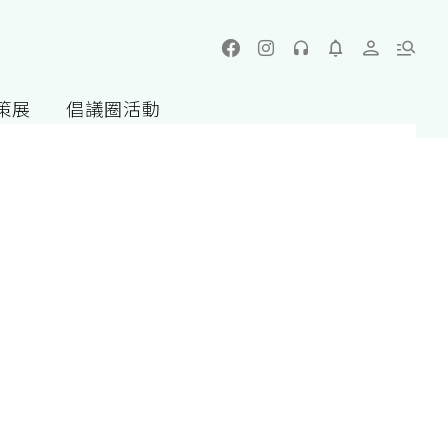
策展
倡議圈活動