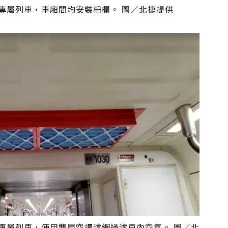
專屬列車，車廂間均安裝柵欄。 圖／北捷提供
專屬列車，使用雙層空調濾網過濾車內空氣。 圖／北