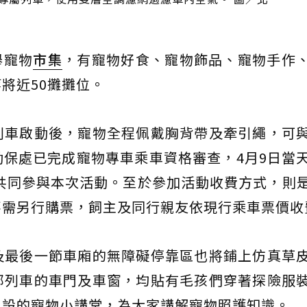
舉寵物
市集
，有寵物好食、寵物飾品、寵物手作
將近50攤攤位。
列車啟動後，寵物全程佩戴胸背帶及牽引繩，可
保處已完成寵物專車乘車資格審查，4月9日當
，共同參與本次活動。至於參加活動收費方式，則
不需另行購票，飼主及同行親友依現行乘車票價收
及最後一節車廂的無障礙停靠區也將鋪上仿真草
部列車的車門及車窗，均貼有毛孩們穿著探險服
開設的寵物小講堂，為大家講解寵物照護知識。