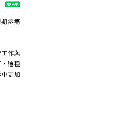
理期疼痛
響工作與
而，這種
形中更加