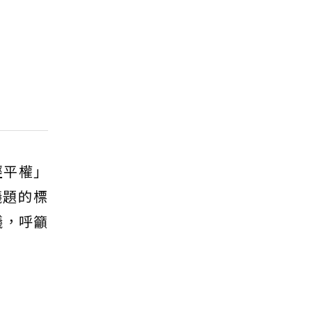
經平權」
議題的標
議，呼籲