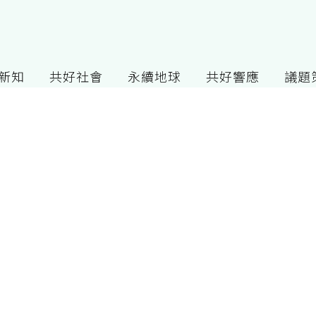
G新知
共好社會
永續地球
共好響應
議題