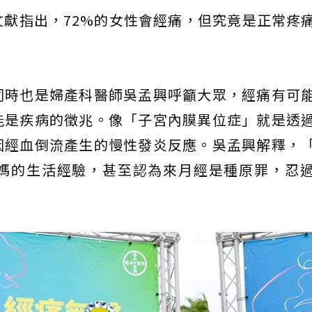
獻指出，72%的女性會經痛，但究竟是正常疼
同時也是婦產科醫師吳孟興呼籲大眾，經痛有可
能是疾病的徵兆。像「子宮內膜異位症」就是透
因經血倒流產生的慢性發炎反應。吳孟興解釋，
媽的生活經驗，甚至認為來月經是種原罪，忍