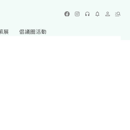
策展
倡議圈活動