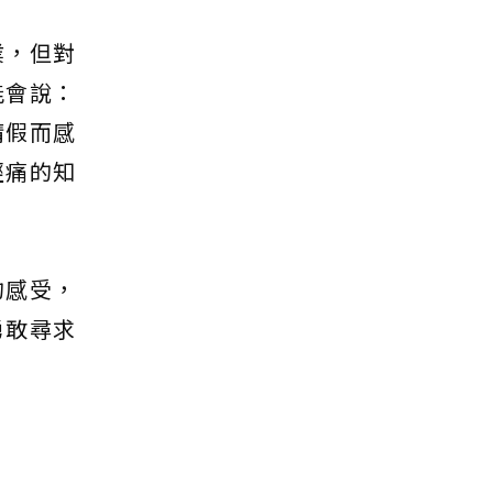
業，但對
能會說：
請假而感
經痛的知
的感受，
勇敢尋求