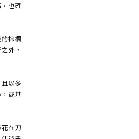
略，也確
議的棕櫚
響之外，
。且以多
ry)，或基
錢花在刀
，使消費