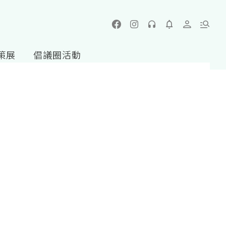
策展
倡議圈活動