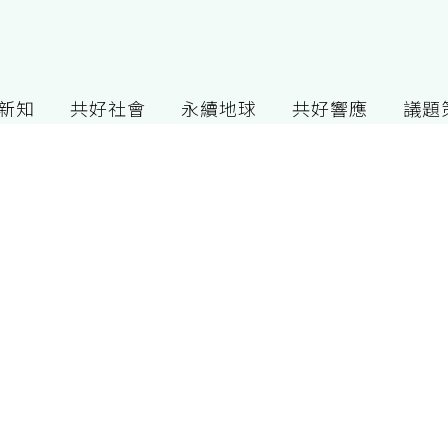
G新知
共好社會
永續地球
共好響應
議題