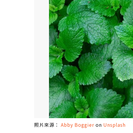
照片來源：
Abby Boggier
on
Unsplash