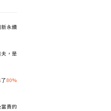
響創新永續
農夫，是
購了
80%
及當責的