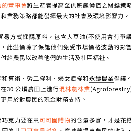
力的董事會
將生產者提高至供應鏈價值之關鍵策
展和業務策略都能發揮最大的社會及環境影響力。
貿易
方式採購原料，包含大豆油(不使用含有爭
)
，此溢價除了保護他們免受市場價格波動的影
支付給農民以改善他們的生活及社區福祉。
字和算術、勞工權利、婦女賦權和
永續農業
倡議
在30 公頃農田上進行
混林農林業
(Agroforest
，更用於對農民的現金財務支持。
用巧克力要在意
可可固體物
的含量多寡，才是花
，因為其
可可含量越多
，意味著提高農民的收入