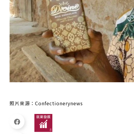
照片來源：
Confectionerynews