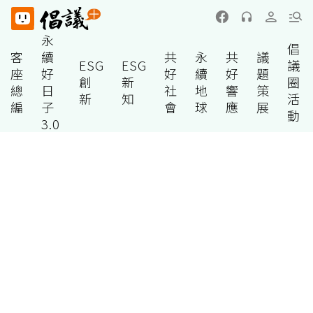
永
倡
客
續
共
永
共
議
ESG
ESG
議
座
好
好
續
好
題
創
新
圈
總
日
社
地
響
策
新
知
活
編
子
會
球
應
展
動
3.0