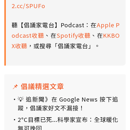
2.cc/SPUFo
聽【倡議家電台】Podcast：在
Apple P
odcast收聽
、在
Spotify收聽
、在
KKBO
X收聽
，或搜尋「倡議家電台」。
📌 倡議精選文章
💡 追新聞》在 Google News 按下追
蹤，倡議家好文不漏接！
2°C目標已死...科學家宣布：全球暖化
無可挽回