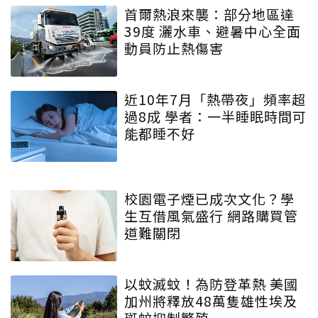
首爾熱浪來襲：部分地區達
39度 灑水車、避暑中心全面
動員防止熱傷害
近10年7月「熱帶夜」頻率超
過8成 學者：一半睡眠時間可
能都睡不好
校園電子煙已成次文化？學
生互借風氣盛行 網路購買管
道難關閉
以蚊滅蚊！為防登革熱 美國
加州將釋放48萬隻雄性埃及
斑蚊抑制繁殖