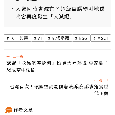
人類何時會滅亡？超級電腦預測地球
將會再度發生「大滅絕」
人工智慧
AI
氣候變遷
ESG
MSCI
←
上一篇
歐盟「永續航空燃料」投資大幅落後 專家憂：
恐成空中樓閣
下一篇
→
台灣首次！環團聲請氣候憲法訴訟 訴求落實世
代正義
作者文章