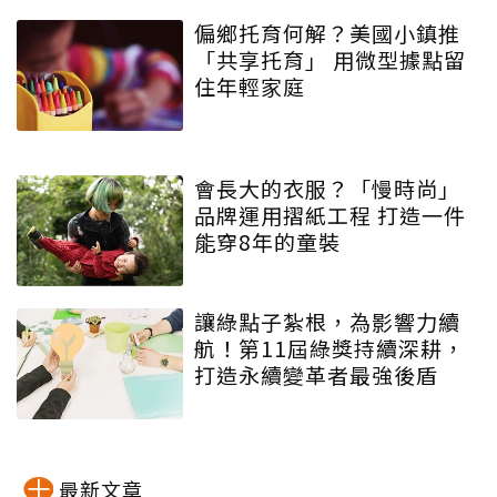
偏鄉托育何解？美國小鎮推
「共享托育」 用微型據點留
住年輕家庭
會長大的衣服？「慢時尚」
品牌運用摺紙工程 打造一件
能穿8年的童裝
讓綠點子紮根，為影響力續
航！第11屆綠獎持續深耕，
打造永續變革者最強後盾
最新文章