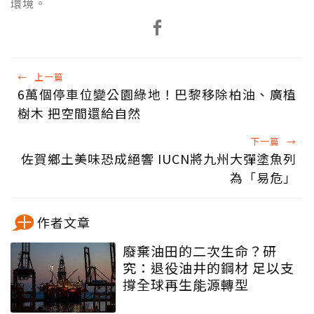
環境。
←
上一篇
6萬個停車位變公園綠地！巴黎移除柏油、廣植
樹木 把空間還給自然
下一篇
→
佐賀鄉土美味恐成絕響 IUCN將九州大彈塗魚列
為「易危」
作者文章
廢棄油田的二次生命？研
究：退役油井的鋼材 足以支
撐全球再生能源轉型