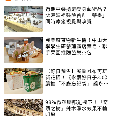
過期中藥還能變身藝術品？
北港媽祖醫院首創「藥畫」
同時療癒視覺與嗅覺
農業廢棄物新生機！中山大
學學生研發蓮霧落葉皂、聯
手果園推醜芭樂茶包
【好日預告】展覽帆布再玩
新花招！《永續好日子3.0》
續推「不廢忘記袋」 讓永續
增添驚喜與期待
98%微塑膠都能攔下！「奇
蹟之樹」辣木淨水效果不輸
明礬