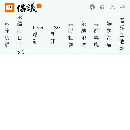
永
倡
客
續
共
永
共
議
ESG
ESG
議
座
好
好
續
好
題
創
新
圈
總
日
社
地
響
策
新
知
活
編
子
會
球
應
展
動
3.0