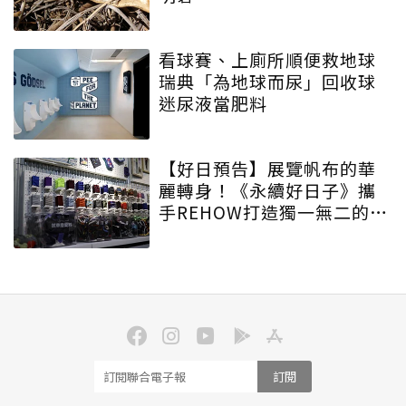
看球賽、上廁所順便救地球
瑞典「為地球而尿」回收球
迷尿液當肥料
【好日預告】展覽帆布的華
麗轉身！《永續好日子》攜
手REHOW打造獨一無二的
「撞色不廢不廢包」
訂閱