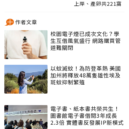
上岸、產卵共221窩
作者文章
校園電子煙已成次文化？學
生互借風氣盛行 網路購買管
道難關閉
以蚊滅蚊！為防登革熱 美國
加州將釋放48萬隻雄性埃及
斑蚊抑制繁殖
電子書、紙本書共榮共生！
圖書館電子書借閱3年成長
2.3倍 實體書反發展IP新模式