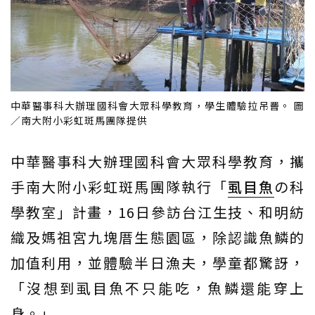
中華醫事科大辦理國科會大眾科學教育，學生體驗拉吊罾。 圖
／南大附小彩虹斑馬團隊提供
中華醫事科大辦理國科會大眾科學教育，攜
手南大附小彩虹斑馬團隊執行「
虱目魚
の科
學教室」計畫，16日參訪台江生技、和明紡
織及媽祖宮九塊厝生態園區，除認識魚鱗的
加值利用，並體驗半日漁夫，學童都驚訝，
「沒想到虱目魚不只能吃，魚鱗還能穿上
身。」