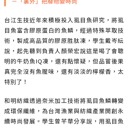
－「裏外」把廢物變時尚
台江生技近年來積極投入虱目魚研究，將虱
目魚富含膠原蛋白的魚鱗，經過特殊萃取技
術，製成高品質的膠原胜肽凍，學生戴岑紜
說，起先聽到負責人顏榮宏說這是喝了會聰
明的牛奶魚IQ凍，還有點懷疑，但品嘗後果
真完全沒有魚腥味，還有淡淡的檸檬香，太
特別了！
和明紡織透過奈米加工技術將虱目魚鱗轉變
成環保纖維，為台灣漁業與紡織產業開創永
續時尚發展。學生曾芊華分享說，用虱目魚