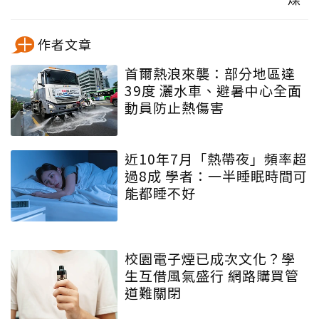
作者文章
首爾熱浪來襲：部分地區達
39度 灑水車、避暑中心全面
動員防止熱傷害
近10年7月「熱帶夜」頻率超
過8成 學者：一半睡眠時間可
能都睡不好
校園電子煙已成次文化？學
生互借風氣盛行 網路購買管
道難關閉