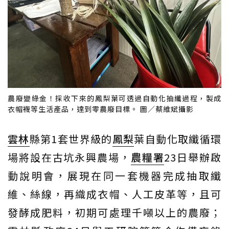
農廢變綠金！採收下來的鳳梨葉可透過自動化抽纖過程，製成
衣帽襪等生活產品，達到零農廢目標。 圖／蔡維斌攝影
雲林
縣第1套世界級的
鳳梨
葉自動化取纖循環
場將設在古坑永興農場，
農糧署
23日舉辦啟
動說明會，展現在同一套機器完成抽取纖
維、絲線，再織成衣帽、人工皮革等，且可
發酵成肥料，初期可處理千噸以上的農廢；