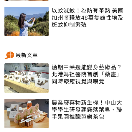
以蚊滅蚊！為防登革熱 美國
加州將釋放48萬隻雄性埃及
斑蚊抑制繁殖
最新文章
過期中藥還能變身藝術品？
北港媽祖醫院首創「藥畫」
同時療癒視覺與嗅覺
農業廢棄物新生機！中山大
學學生研發蓮霧落葉皂、聯
手果園推醜芭樂茶包