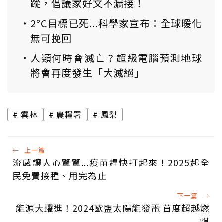
蹤，倡議家好文不漏接！
2°C目標已死...科學家宣布：全球暖化
無可挽回
人類何時會滅亡？超級電腦預測地球
將會再度發生「大滅絕」
雲林
農糧署
鳳梨
←
上一篇
流感讓人心驚驚...疫苗趕快打起來！2025起全
民免費接種、用完為止
下一篇
→
能源大躍進！2024歐盟太陽能發電 首度超越燃
煤