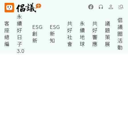
永
倡
客
續
共
永
共
議
ESG
ESG
議
座
好
好
續
好
題
創
新
圈
總
日
社
地
響
策
新
知
活
編
子
會
球
應
展
動
3.0