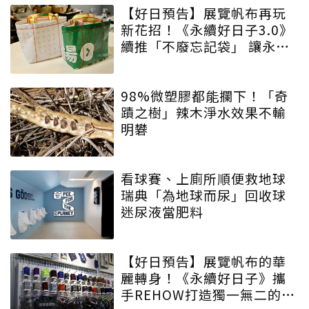
【好日預告】展覽帆布再玩
新花招！《永續好日子3.0》
續推「不廢忘記袋」 讓永續
增添驚喜與期待
98%微塑膠都能攔下！「奇
蹟之樹」辣木淨水效果不輸
明礬
看球賽、上廁所順便救地球
瑞典「為地球而尿」回收球
迷尿液當肥料
【好日預告】展覽帆布的華
麗轉身！《永續好日子》攜
手REHOW打造獨一無二的