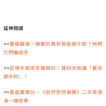
延伸閱讀
>>
農廢翻身－廢棄的鳳梨葉能做什麼？她把
它們編成衣
>>
這塊木板用衣服做的－雄材大智讓「舊衣
變木材」！
>>
蛋盒蓋舞台－《自然而然劇團》二手資源
演一線故事