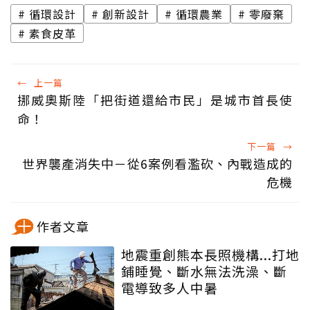
循環設計
創新設計
循環農業
零廢棄
素食皮革
←
上一篇
挪威奧斯陸「把街道還給市民」是城市首長使
命！
下一篇
→
世界襲產消失中－從6案例看濫砍、內戰造成的
危機
作者文章
地震重創熊本長照機構...打地
鋪睡覺、斷水無法洗澡、斷
電導致多人中暑