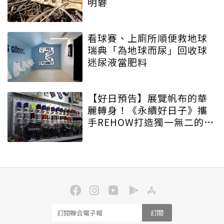
明礬
看球賽、上廁所順便救地球
瑞典「為地球而尿」回收球
迷尿液當肥料
【好日預告】展覽帆布的華
麗轉身！《永續好日子》攜
手REHOW打造獨一無二的
「撞色不廢不廢包」
訂閱