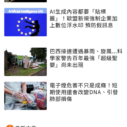
AI生成內容都要「貼標
籤」！歐盟新規強制企業加
上數位浮水印 預防假訊息
巴西接連遭遇暴雨、旋風...科
學家警告百年最強「超級聖
嬰」尚未出現
電子煙危害不只是成癮！短
期使用還會改變DNA、引發
肺部損傷