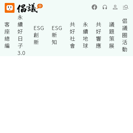
永
倡
客
續
共
永
共
議
ESG
ESG
議
座
好
好
續
好
題
創
新
圈
總
日
社
地
響
策
新
知
活
編
子
會
球
應
展
動
3.0