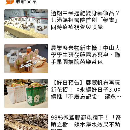
最新文章
過期中藥還能變身藝術品？
北港媽祖醫院首創「藥畫」
同時療癒視覺與嗅覺
農業廢棄物新生機！中山大
學學生研發蓮霧落葉皂、聯
手果園推醜芭樂茶包
【好日預告】展覽帆布再玩
新花招！《永續好日子3.0》
續推「不廢忘記袋」 讓永續
增添驚喜與期待
98%微塑膠都能攔下！「奇
蹟之樹」辣木淨水效果不輸