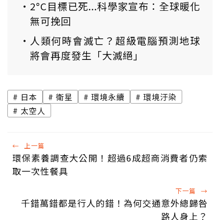
2°C目標已死...科學家宣布：全球暖化
無可挽回
人類何時會滅亡？超級電腦預測地球
將會再度發生「大滅絕」
日本
衛星
環境永續
環境汙染
太空人
←
上一篇
環保素養調查大公開！超過6成超商消費者仍索
取一次性餐具
下一篇
→
千錯萬錯都是行人的錯！為何交通意外總歸咎
路人身上？