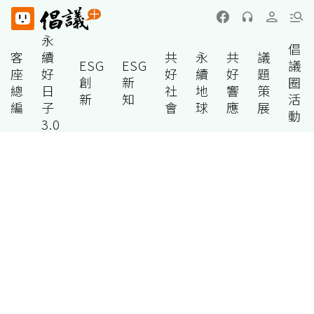
永
倡
客
續
共
永
共
議
ESG
ESG
議
座
好
好
續
好
題
創
新
圈
總
日
社
地
響
策
新
知
活
編
子
會
球
應
展
動
3.0