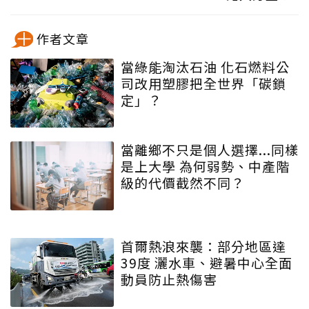
作者文章
當綠能淘汰石油 化石燃料公
司改用塑膠把全世界「碳鎖
定」？
當離鄉不只是個人選擇...同樣
是上大學 為何弱勢、中產階
級的代價截然不同？
首爾熱浪來襲：部分地區達
39度 灑水車、避暑中心全面
動員防止熱傷害