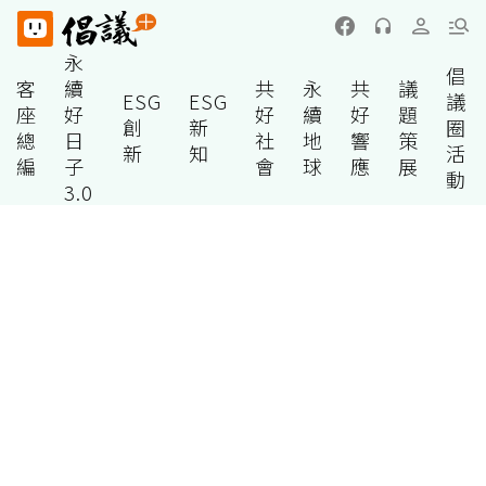
永
倡
客
續
共
永
共
議
ESG
ESG
議
座
好
好
續
好
題
創
新
圈
總
日
社
地
響
策
新
知
活
編
子
會
球
應
展
動
3.0