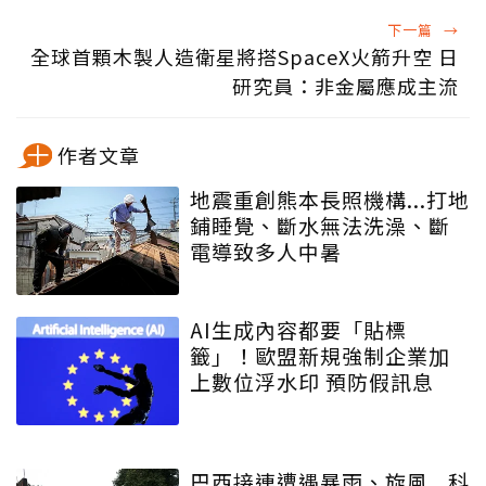
下一篇
→
全球首顆木製人造衛星將搭SpaceX火箭升空 日
研究員：非金屬應成主流
作者文章
地震重創熊本長照機構...打地
鋪睡覺、斷水無法洗澡、斷
電導致多人中暑
AI生成內容都要「貼標
籤」！歐盟新規強制企業加
上數位浮水印 預防假訊息
巴西接連遭遇暴雨、旋風...科