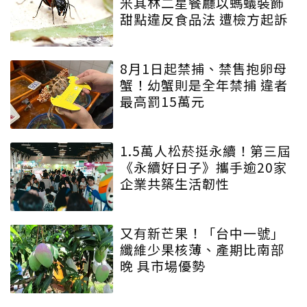
米其林二星餐廳以螞蟻裝飾
甜點違反食品法 遭檢方起訴
8月1日起禁捕、禁售抱卵母
蟹！幼蟹則是全年禁捕 違者
最高罰15萬元
1.5萬人松菸挺永續！第三屆
《永續好日子》攜手逾20家
企業共築生活韌性
又有新芒果！「台中一號」
纖維少果核薄、產期比南部
晚 具市場優勢