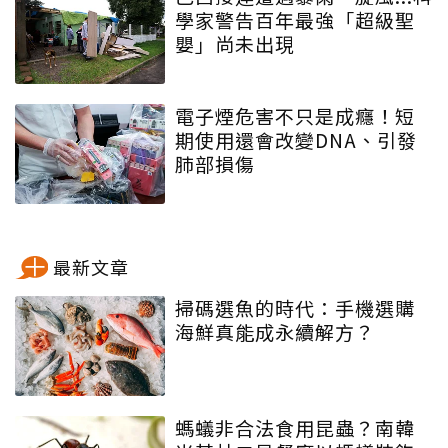
學家警告百年最強「超級聖
嬰」尚未出現
電子煙危害不只是成癮！短
期使用還會改變DNA、引發
肺部損傷
最新文章
掃碼選魚的時代：手機選購
海鮮真能成永續解方？
螞蟻非合法食用昆蟲？南韓