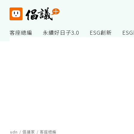
客座總編
永續好日子3.0
ESG創新
ES
udn
倡議家
客座總編