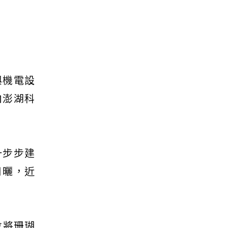
與機電設
向澎湖科
一步步建
日曬，近
會將珊瑚