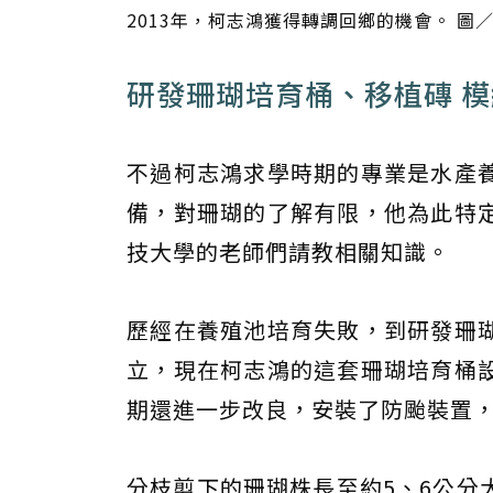
2013年，柯志鴻獲得轉調回鄉的機會。 圖
研發珊瑚培育桶、移植磚 
不過柯志鴻求學時期的專業是水產
備，對珊瑚的了解有限，他為此特
技大學的老師們請教相關知識。
歷經在養殖池培育失敗，到研發珊
立，現在柯志鴻的這套珊瑚培育桶
期還進一步改良，安裝了防颱裝置
分枝剪下的珊瑚株長至約5、6公分