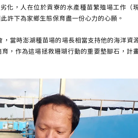
幅劣化，人在位於貢寮的水產種苗繁殖場工作（
因此許下為家鄉生態保育盡一份心力的心願。
機會，當時澎湖種苗場的場長相當支持他的海洋資
培育，作為這場拯救珊瑚行動的重要墊腳石，計