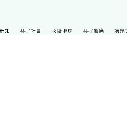
G新知
共好社會
永續地球
共好響應
議題