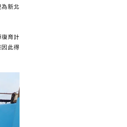
現為新北
源復育計
畫因此得