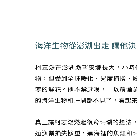
海洋生物從澎湖出走 讓他
柯志鴻在澎湖縣望安鄉長大，小時
物，但受到全球暖化、過度捕撈、
零的鮮花。他不禁感嘆，「以前漁
的海洋生物和珊瑚都不見了，看起
真正讓柯志鴻燃起復育珊瑚的想法，
殖漁業損失慘重，連海裡的魚類和