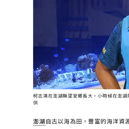
柯志鴻在澎湖縣望安鄉長大，小時候在澎湖
供
澎湖
自古以海為田，豐富的海洋資