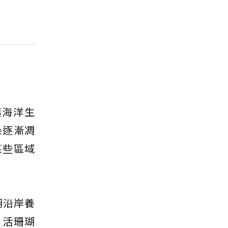
與海洋生
朵逐漸凋
某些區域
湖沿岸養
，活珊瑚