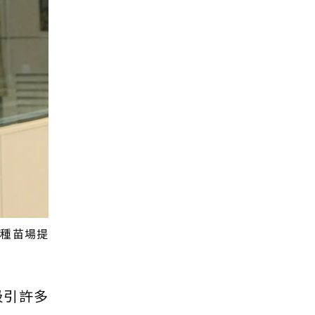
湖種苗場提
吸引許多