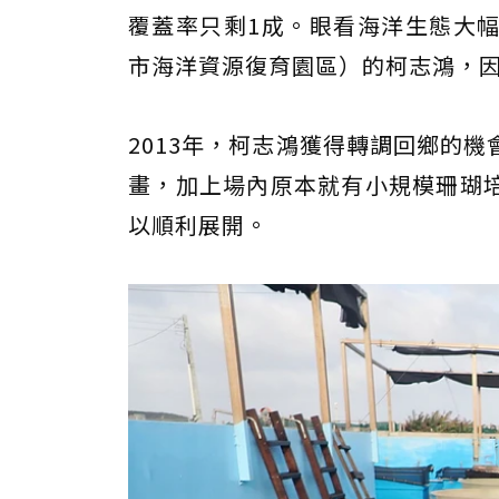
覆蓋率只剩1成。眼看海洋生態大
市海洋資源復育園區）的柯志鴻，
2013年，柯志鴻獲得轉調回鄉的
畫，加上場內原本就有小規模珊瑚
以順利展開。