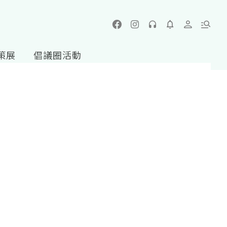
策展
倡議圈活動