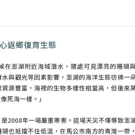
決心返鄉復育生態
候在澎湖附近海域潛水，隨處可見漂亮的珊瑚
廢水與觀光等因素影響，澎湖的海洋生態彷彿一
業資源豐富，海裡的生物多樣性相當高，但後來
來像死海一樣。」
是2008年一場嚴重寒害。這場天災不僅導致澎
珊瑚也抵擋不住低溫，在馬公市南方的青灣一帶