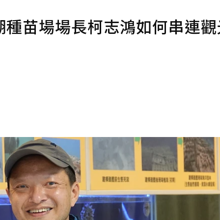
湖種苗場場長柯志鴻如何串連觀