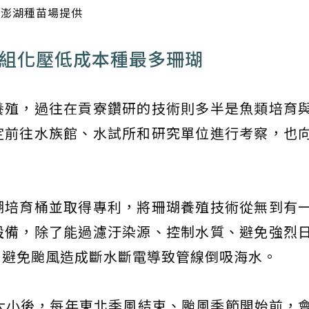
／澎湖種苗場提供
模組化壓低成本種最多珊瑚
養殖，過往在貢寮鑽研的技術則多半是魚類培育
定前往水族館、水試所和研究單位進行考察，也
瑚培育桶並取得專利，將珊瑚養殖技術從無到有
設備，除了能過濾汙染源、控制水質、避免強烈
，避免颱風造成斷水斷電導致管線倒吸海水。
大小後，每年東北季風結束、颱風季節開始前，