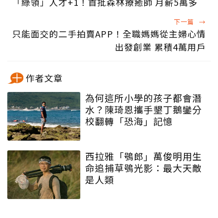
「綠領」人才+1！首批森林療癒師 月薪5萬多
下一篇
→
只能面交的二手拍賣APP！全職媽媽從主婦心情
出發創業 累積4萬用戶
作者文章
為何這所小學的孩子都會潛
水？陳琦恩攜手墾丁鵝鑾分
校翻轉「恐海」記憶
西拉雅「鴞郎」萬俊明用生
命追捕草鴞光影：最大天敵
是人類