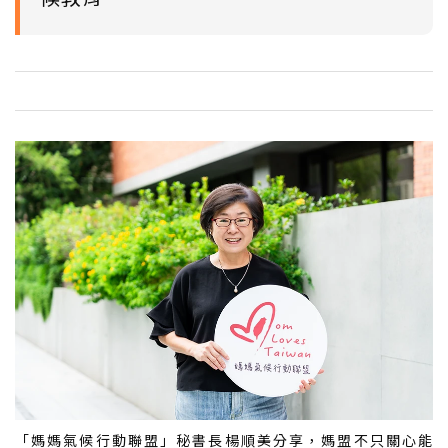
「媽媽氣候行動聯盟」秘書長楊順美分享，媽盟不只關心能