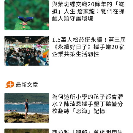
與紫斑蝶交織20餘年的「蝶
道」人生 詹家龍：牠們在提
醒人類守護環境
1.5萬人松菸挺永續！第三屆
《永續好日子》攜手逾20家
企業共築生活韌性
最新文章
為何這所小學的孩子都會潛
水？陳琦恩攜手墾丁鵝鑾分
校翻轉「恐海」記憶
西拉雅「鴞郎」萬俊明用生