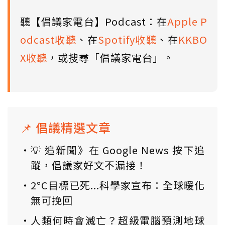
聽【倡議家電台】Podcast：在
Apple P
odcast收聽
、在
Spotify收聽
、在
KKBO
X收聽
，或搜尋「倡議家電台」。
📌 倡議精選文章
💡 追新聞》在 Google News 按下追
蹤，倡議家好文不漏接！
2°C目標已死...科學家宣布：全球暖化
無可挽回
人類何時會滅亡？超級電腦預測地球