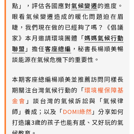
點」，評估各國應對
氣候變遷
的進度。
眼看氣候變遷造成的暖化問題迫在眉
睫，我們現在做的已經夠了嗎？《倡議
家》本月邀請環境團體「
媽媽氣候行動
聯盟
」擔任
客座總編
，秘書長楊順美暢
談能源在氣候危機下的重要性。
本期客座總編楊順美並推薦訪問同樣長
期關注台灣氣候行動的「
環境權保障基
金會
」談台灣的氣候訴訟與「氣候律
師」養成；以及「
DOMI綠然
」分享如何
打造讓3歲的孩子也能有感、又好玩的氣
候教育。