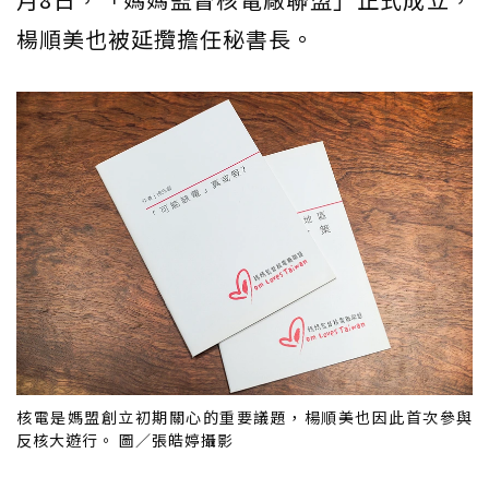
楊順美也被延攬擔任秘書長。
核電是媽盟創立初期關心的重要議題，楊順美也因此首次參與
反核大遊行。 圖／張皓婷攝影