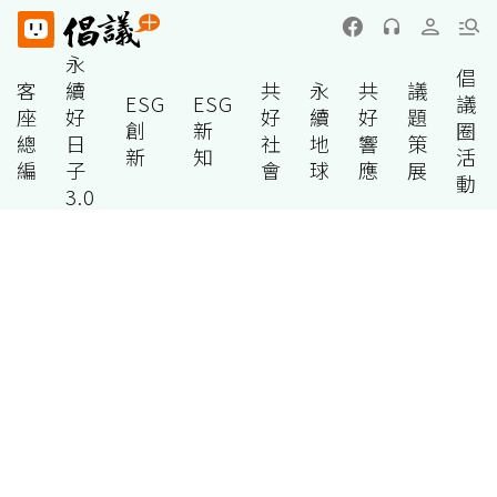
永
倡
客
續
共
永
共
議
ESG
ESG
議
座
好
好
續
好
題
創
新
圈
總
日
社
地
響
策
新
知
活
編
子
會
球
應
展
動
3.0