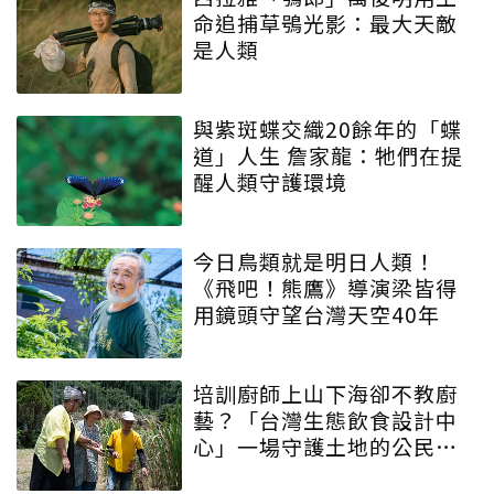
命追捕草鴞光影：最大天敵
是人類
與紫斑蝶交織20餘年的「蝶
道」人生 詹家龍：牠們在提
醒人類守護環境
今日鳥類就是明日人類！
《飛吧！熊鷹》導演梁皆得
用鏡頭守望台灣天空40年
培訓廚師上山下海卻不教廚
藝？「台灣生態飲食設計中
心」一場守護土地的公民運
動