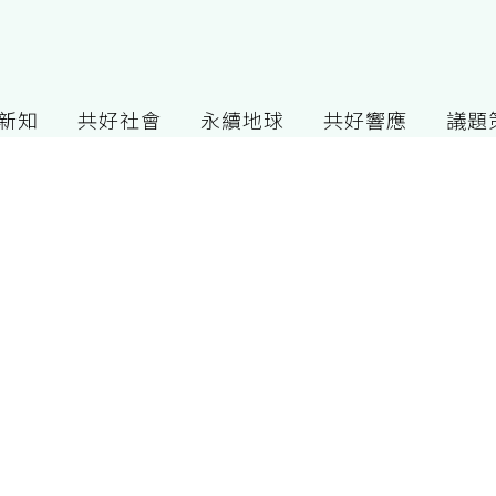
G新知
共好社會
永續地球
共好響應
議題