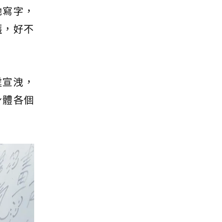
她寫字，
護，好不
處宣洩，
身體各個