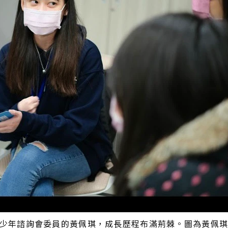
青少年諮詢會委員的黃佩琪，成長歷程布滿荊棘。圖為黃佩