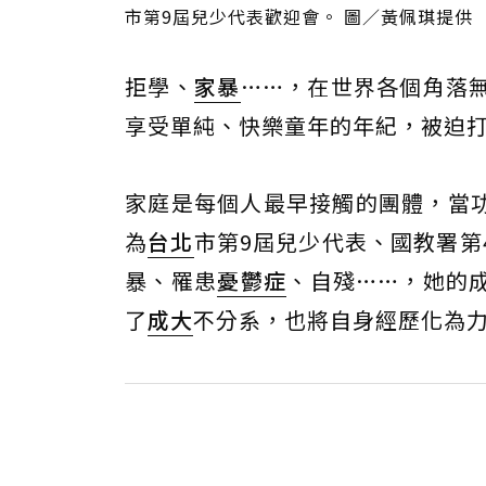
市第9屆兒少代表歡迎會。 圖／黃佩琪提供
拒學、
家暴
……，在世界各個角落
享受單純、快樂童年的年紀，被迫
家庭是每個人最早接觸的團體，當
為
台北
市第9屆兒少代表、國教署第
暴、罹患
憂鬱症
、自殘……，她的
了
成大
不分系，也將自身經歷化為