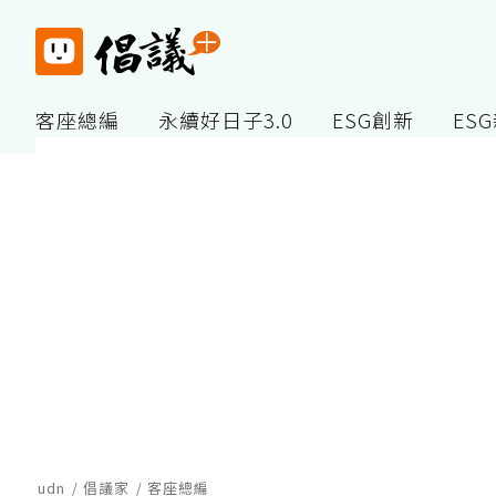
客座總編
永續好日子3.0
ESG創新
ES
udn
倡議家
客座總編