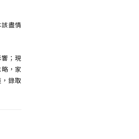
本該盡情
影響；現
忽略，家
道，錄取