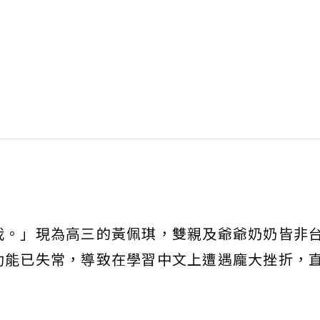
我。」現為高三的黃佩琪，雙親及爺爺奶奶皆非
功能已失常，導致在學習中文上遭遇龐大挫折，