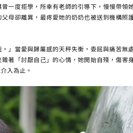
琪曾一度拒學，所幸有老師的引導下，慢慢帶領
的父母卻離異，最疼愛她的奶奶也被送到機構照
我。」當愛與歸屬感的天秤失衡，委屈與痛苦無
夾雜著「討厭自己」的心情，她開始自殘，傷害
工介入為止。