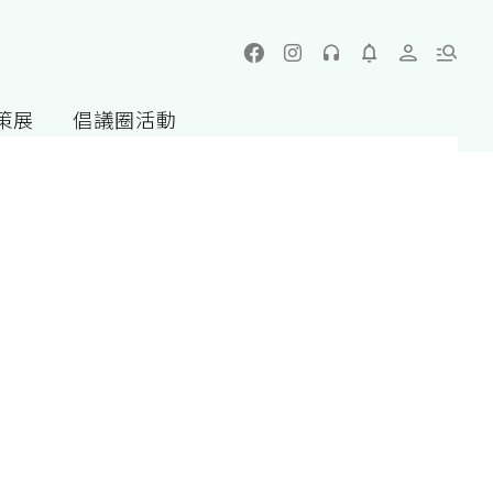
策展
倡議圈活動