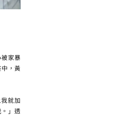
小被家暴
座中，黃
上我就加
我。」透