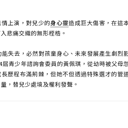
無情上演，對兒少的
身心靈
造成巨大傷害，在這
打入悲痛交織的無形桎梏。
功能失去，必然對孩童身心、未來發展產生劇烈
4屆青少年諮詢會委員的黃佩琪，從幼時被父母
成長歷程布滿荊棘，但她不但透過特殊選才的管
力量，替兒少處境及權利發聲。