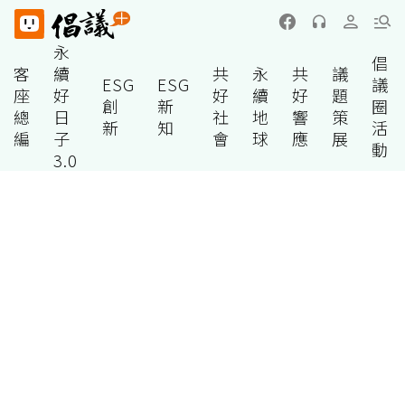
永
倡
客
續
共
永
共
議
ESG
ESG
議
座
好
好
續
好
題
創
新
圈
總
日
社
地
響
策
新
知
活
編
子
會
球
應
展
動
3.0