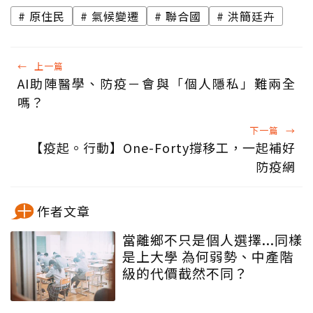
原住民
氣候變遷
聯合國
洪簡廷卉
←
上一篇
AI助陣醫學、防疫－會與「個人隱私」難兩全
嗎？
下一篇
→
【疫起。行動】One-Forty撐移工，一起補好
防疫網
作者文章
當離鄉不只是個人選擇...同樣
是上大學 為何弱勢、中產階
級的代價截然不同？