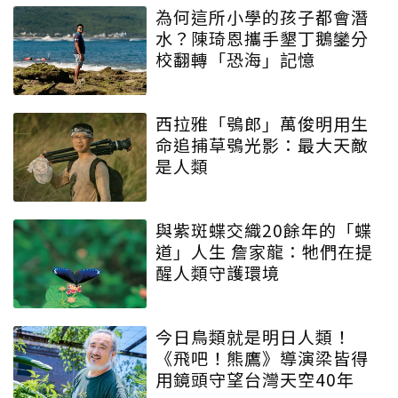
為何這所小學的孩子都會潛
水？陳琦恩攜手墾丁鵝鑾分
校翻轉「恐海」記憶
西拉雅「鴞郎」萬俊明用生
命追捕草鴞光影：最大天敵
是人類
與紫斑蝶交織20餘年的「蝶
道」人生 詹家龍：牠們在提
醒人類守護環境
今日鳥類就是明日人類！
《飛吧！熊鷹》導演梁皆得
用鏡頭守望台灣天空40年