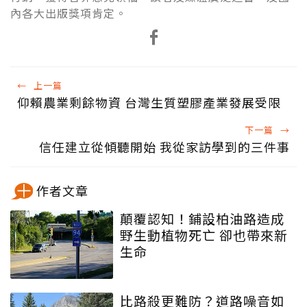
內各大出版獎項肯定。
←
上一篇
仰賴農業剩餘物資 台灣生質塑膠產業發展受限
下一篇
→
信任建立從傾聽開始 我從家訪學到的三件事
作者文章
顛覆認知！鋪設柏油路造成
野生動植物死亡 卻也帶來新
生命
比路殺更難防？道路噪音如