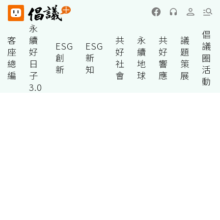
永
倡
客
續
共
永
共
議
ESG
ESG
議
座
好
好
續
好
題
創
新
圈
總
日
社
地
響
策
新
知
活
編
子
會
球
應
展
動
3.0