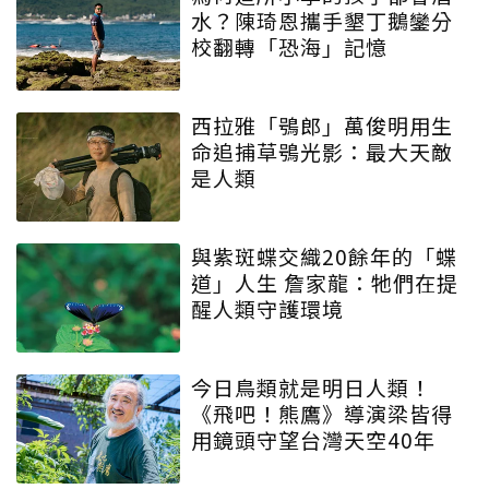
水？陳琦恩攜手墾丁鵝鑾分
校翻轉「恐海」記憶
西拉雅「鴞郎」萬俊明用生
命追捕草鴞光影：最大天敵
是人類
與紫斑蝶交織20餘年的「蝶
道」人生 詹家龍：牠們在提
醒人類守護環境
今日鳥類就是明日人類！
《飛吧！熊鷹》導演梁皆得
用鏡頭守望台灣天空40年